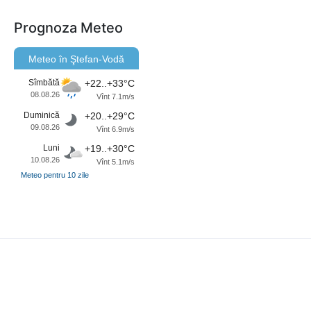
Prognoza Meteo
Meteo în Ştefan-Vodă
Sîmbătă
+22..+33°C
08.08.26
Vînt 7.1m/s
Duminică
+20..+29°C
09.08.26
Vînt 6.9m/s
Luni
+19..+30°C
10.08.26
Vînt 5.1m/s
Meteo pentru 10 zile