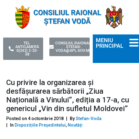
MENIU
TEL.
CONSILIUL.RAIONAL-
PRINCIPAL
ANTICAMERĂ
STEFAN-
0(242) 2-20-
VODA@APL.GOV.MD
58
Cu privire la organizarea și
desfășurarea sărbătorii „Ziua
Națională a Vinului”, ediția a 17-a, cu
genericul „Vin din sufletul Moldovei”
Posted on
4 octombrie 2018
By
Stefan-Voda
In
Dispozițiile Președintelui
,
Noutăți