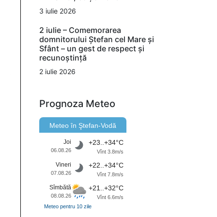
3 iulie 2026
2 iulie – Comemorarea
domnitorului Ștefan cel Mare și
Sfânt – un gest de respect și
recunoștință
2 iulie 2026
Prognoza Meteo
Meteo în Ştefan-Vodă
Joi
+23..+34°C
06.08.26
Vînt 3.8m/s
Vineri
+22..+34°C
07.08.26
Vînt 7.8m/s
Sîmbătă
+21..+32°C
08.08.26
Vînt 6.6m/s
Meteo pentru 10 zile