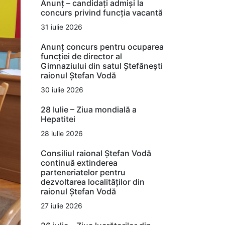
Anunț – candidați admiși la
concurs privind funcția vacantă
31 iulie 2026
Anunț concurs pentru ocuparea
funcției de director al
Gimnaziului din satul Ștefănești
raionul Ștefan Vodă
30 iulie 2026
28 Iulie – Ziua mondială a
Hepatitei
28 iulie 2026
Consiliul raional Ștefan Vodă
continuă extinderea
parteneriatelor pentru
dezvoltarea localităților din
raionul Ștefan Vodă
27 iulie 2026