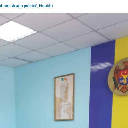
dministrația publică
,
Noutăți