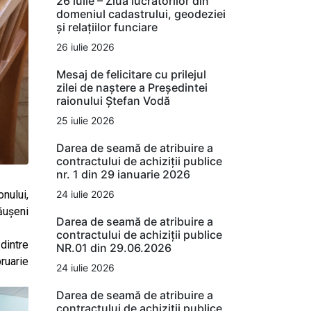
26 iulie – Ziua lucrătorilor din
domeniul cadastrului, geodeziei
și relațiilor funciare
26 iulie 2026
Mesaj de felicitare cu prilejul
zilei de naștere a Președintei
raionului Ștefan Vodă
25 iulie 2026
Darea de seamă de atribuire a
contractului de achiziții publice
nr. 1 din 29 ianuarie 2026
24 iulie 2026
nului,
Căușeni
Darea de seamă de atribuire a
contractului de achiziții publice
dintre
NR.01 din 29.06.2026
ruarie
24 iulie 2026
Darea de seamă de atribuire a
contractului de achiziții publice