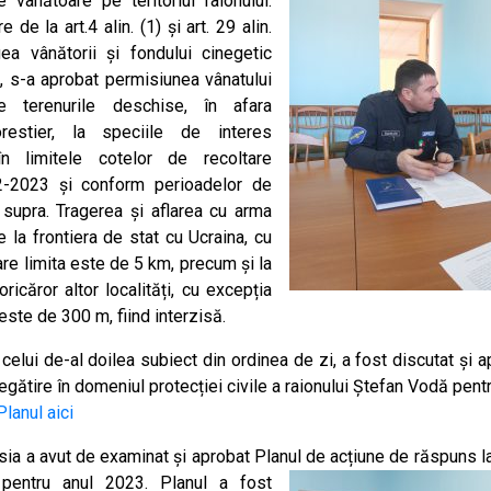
e vânătoare pe teritoriul raionului.
 de la art.4 alin. (1) și art. 29 alin.
ea vânătorii și fondului cinegetic
, s-a aprobat permisiunea vânatului
e terenurile deschise, în afara
orestier, la speciile de interes
 în limitele cotelor de recoltare
2-2023 și conform perioadelor de
 supra. Tragerea și aflarea cu arma
la frontiera de stat cu Ucraina, cu
care limita este de 5 km, precum și la
icăror altor localități, cu excepția
a este de 300 m, fiind interzisă.
 celui de-al doilea subiect din ordinea de zi, a fost discutat și 
egătire în domeniul protecției civile a raionului Ștefan Vodă pent
Planul aici
sia a avut de examinat și aprobat Planul de acțiune de răspuns la
r pentru anul 2023.
Planul a fost