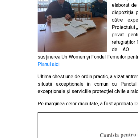
elaborat de 
dispoziția 
către expe
Proiectului 
privat pen
refugiațilo
de AO Ins
susținerea Un Women și Fondul Femeilor pent
Planul aici
Ultima chestiune de ordin practic, a vizat antr
situații excepționale în comun cu Punctul te
excepționale și serviciile protecției civile a raio
Pe marginea celor discutate, a fost aprobată D