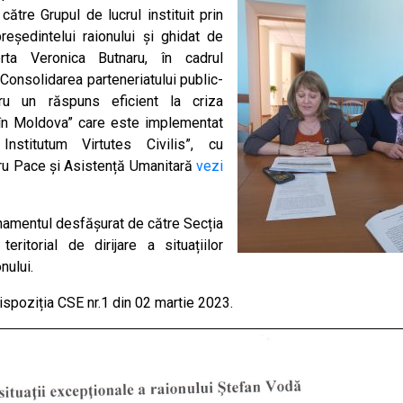
către Grupul de lucrul instituit prin
președintelui raionului și ghidat de
rta Veronica Butnaru, în cadrul
,,Consolidarea parteneriatului public-
tru un răspuns eficient la criza
r în Moldova” care este implementat
titutum Virtutes Civilis”, cu
ru Pace și Asistență Umanitară
vezi
enamentul desfășurat de către Secția
ritorial de dirijare a situațiilor
nului.
ispoziția CSE nr.1 din 02 martie 2023.