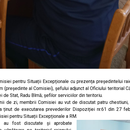
isiei pentru Situații Excepționale cu prezența președintelui raio
m (președinte al Comisiei),
șefului adjunct al Oficiului teritorial 
i de Stat, Radu Bîrnă; șefilor serviciilor din teritoriu.
inii de zi, membrii Comisiei au vut de discutat patru chestiuni, 
a ținut de executarea prevederilor Dispoziției nr.61 din 27 feb
iei pentru Situații Excepționale a RM.
, au fost discutate și aprobate