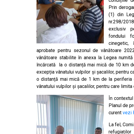
condițiile d
Prin derogare
(1) din Leg
nr.298/2018
exclusiv p
fondului f
cinegetic,
aprobate pentru sezonul de vânătoare 202
vânătoare stabilite în anexa la Legea numită
încărcată la o distanță mai mică de 10 km de 
excepția vânatului vulpilor și șacalilor, pentru 
o distanță mai mică de 1 km de la periferia or
vânatului vulpilor și șacalilor, pentru care limit
În contextul
Planul de pr
curent
vezi 
La fel, Comi
refugiațilo