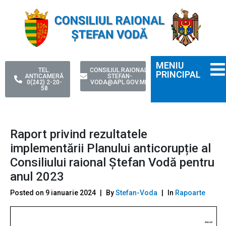
MENIU
TEL.
CONSILIUL.RAIONAL-
PRINCIPAL
ANTICAMERĂ
STEFAN-
0(242) 2-20-
VODA@APL.GOV.MD
58
Raport privind rezultatele
implementării Planului anticorupție al
Consiliului raional Ștefan Vodă pentru
anul 2023
Posted on
9 ianuarie 2024
By
Stefan-Voda
In
Rapoarte