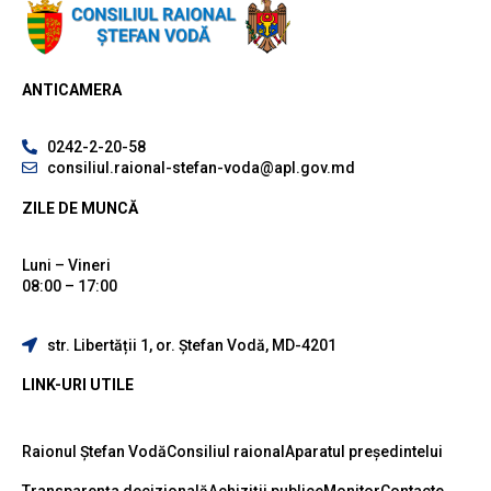
ANTICAMERA
0242-2-20-58
consiliul.raional-stefan-voda@apl.gov.md
ZILE DE MUNCĂ
Luni – Vineri
08:00 – 17:00
str. Libertății 1, or. Ștefan Vodă, MD-4201
LINK-URI UTILE
Raionul Ștefan Vodă
Consiliul raional
Aparatul președintelui
Transparența decizională
Achiziții publice
Monitor
Contacte