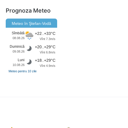
Prognoza Meteo
Meteo în Ştefan-Vodă
Sîmbătă
+22..+33°C
08.08.26
Vînt 7.3m/s
Duminică
+20..+29°C
09.08.26
Vînt 6.8m/s
Luni
+18..+29°C
10.08.26
Vînt 4.9m/s
Meteo pentru 10 zile