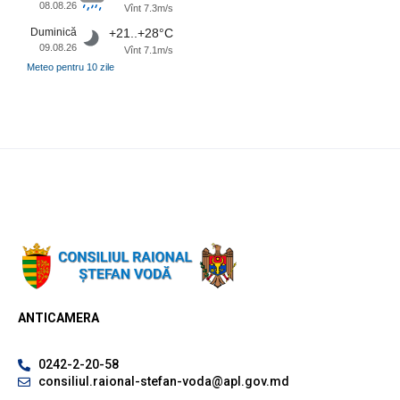
08.08.26
Vînt 7.3m/s
Duminică
+21..+28°C
09.08.26
Vînt 7.1m/s
Meteo pentru 10 zile
ANTICAMERA
0242-2-20-58
consiliul.raional-stefan-voda@apl.gov.md