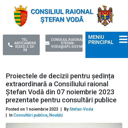
MENIU
TEL.
CONSILIUL.RAIONAL-
PRINCIPAL
ANTICAMERĂ
STEFAN-
0(242) 2-20-
VODA@APL.GOV.MD
58
Proiectele de decizii pentru ședința
extraordinară a Consiliului raional
Ștefan Vodă din 07 noiembrie 2023
prezentate pentru consultări publice
Posted on
1 noiembrie 2023
By
Stefan-Voda
In
Consultări publice
,
Noutăți