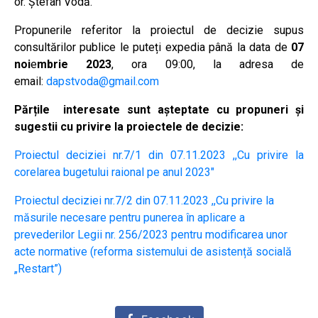
or. Ștefan Vodă.
Propunerile referitor la proiectul de decizie supus
consultărilor publice le puteți expedia până la data de
07
noi
e
mbrie 2023
, ora 09:00, la adresa de
email:
dapstvoda@gmail.com
Părțile interesate sunt așteptate cu propuneri și
sugestii cu privire la proiectele de decizie:
Proiectul deciziei nr.7/1 din 07.11.2023 ,,Cu privire la
corelarea bugetului raional pe anul 2023″
Proiectul deciziei nr.7/2 din 07.11.2023 ,,Cu privire la
măsurile necesare pentru punerea în aplicare a
prevederilor Legii nr. 256/2023 pentru modificarea unor
acte normative (reforma sistemului de asistență socială
„Restart”)