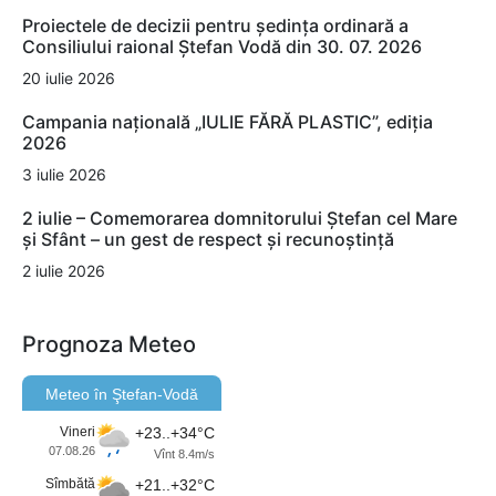
Proiectele de decizii pentru ședința ordinară a
Consiliului raional Ștefan Vodă din 30. 07. 2026
20 iulie 2026
Campania națională „IULIE FĂRĂ PLASTIC”, ediția
2026
3 iulie 2026
2 iulie – Comemorarea domnitorului Ștefan cel Mare
și Sfânt – un gest de respect și recunoștință
2 iulie 2026
Prognoza Meteo
Meteo în Ştefan-Vodă
Vineri
+23..+34°C
07.08.26
Vînt 8.4m/s
Sîmbătă
+21..+32°C