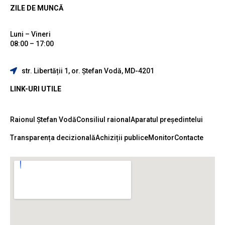
ZILE DE MUNCĂ
Luni – Vineri
08:00 – 17:00
str. Libertății 1, or. Ștefan Vodă, MD-4201
LINK-URI UTILE
Raionul Ștefan Vodă
Consiliul raional
Aparatul președintelui
Transparența decizională
Achiziții publice
Monitor
Contacte