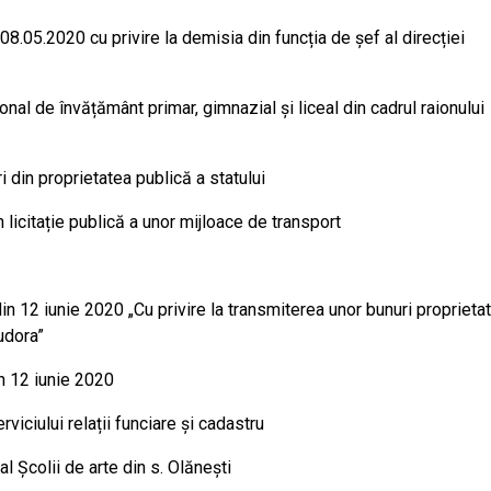
n 08.05.2020 cu privire la demisia din funcția de șef al direcției
onal de învățământ primar, gimnazial și liceal din cadrul raionului
i din proprietatea publică a statului
 licitație publică a unor mijloace de transport
din 12 iunie 2020 „Cu privire la transmiterea unor bunuri proprieta
Tudora”
in 12 iunie 2020
rviciului relații funciare și cadastru
al Școlii de arte din s. Olănești