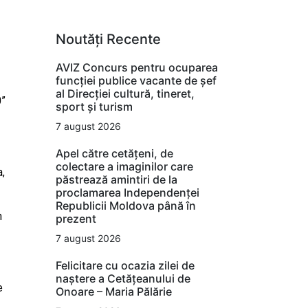
Noutăți Recente
AVIZ Concurs pentru ocuparea
funcţiei publice vacante de şef
al Direcţiei cultură, tineret,
0”
sport şi turism
7 august 2026
Apel către cetățeni, de
colectare a imaginilor care
a,
păstrează amintiri de la
proclamarea Independenței
Republicii Moldova până în
n
prezent
7 august 2026
Felicitare cu ocazia zilei de
naștere a Cetățeanului de
e
Onoare – Maria Pălărie