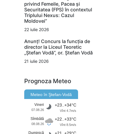
privind Femeile, Pacea și
Securitatea (FPS) în contextul
Triplului Nexus: Cazul
Moldovei”
22 iulie 2026
Anunț! Concurs la funcția de
director la Liceul Teoretic
„Ștefan Vodă”, or. Ștefan Vodă
21 iulie 2026
Prognoza Meteo
Meteo în Ştefan-Vodă
Vineri
+23..+34°C
07.08.26
Vînt 4.7m/s
Sîmbătă
+22..+33°C
08.08.26
Vînt 8.5m/s
Duminică
+21..+29°C