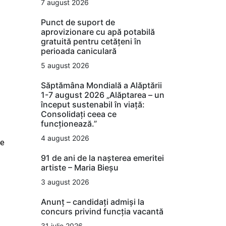
7 august 2026
Punct de suport de
aprovizionare cu apă potabilă
gratuită pentru cetățeni în
perioada caniculară
5 august 2026
Săptămâna Mondială a Alăptării
1-7 august 2026 „Alăptarea – un
început sustenabil în viață:
Consolidați ceea ce
funcționează.”
4 august 2026
te
91 de ani de la nașterea emeritei
artiste – Maria Bieșu
3 august 2026
Anunț – candidați admiși la
concurs privind funcția vacantă
31 iulie 2026