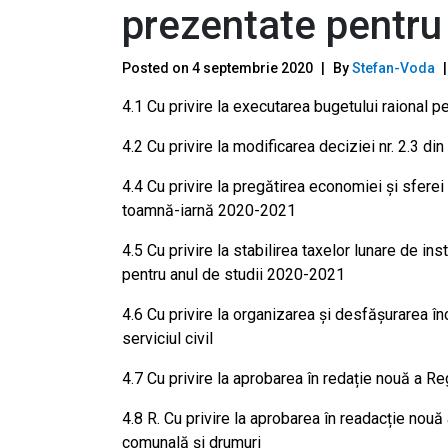
prezentate pentru 
Posted on
4 septembrie 2020
By
Stefan-Voda
4.1 Cu privire la executarea bugetului raional p
4.2 Cu privire la modificarea deciziei nr. 2.3 di
4.4 Cu privire la pregătirea economiei și sferei
toamnă-iarnă 2020-2021
4.5 Cu privire la stabilirea taxelor lunare de ins
pentru anul de studii 2020-2021
4.6 Cu privire la organizarea și desfășurarea în
serviciul civil
4.7 Cu privire la aprobarea în redație nouă a Reg
4.8 R. Cu privire la aprobarea în readacție nouă
comunală și drumuri