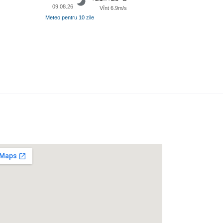
09.08.26
Vînt 6.9m/s
Meteo pentru 10 zile