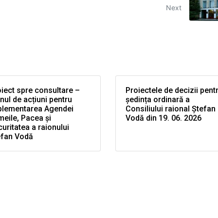
Next
iect spre consultare –
Proiectele de decizii pent
nul de acțiuni pentru
ședința ordinară a
plementarea Agendei
Consiliului raional Ștefan
eile, Pacea și
Vodă din 19. 06. 2026
uritatea a raionului
efan Vodă