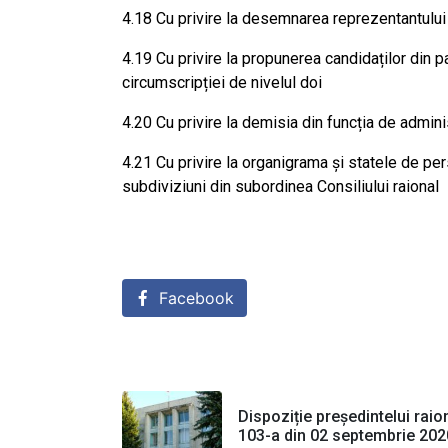
4.18 Cu privire la desemnarea reprezentantului 
4.19 Cu privire la propunerea candidaților din p
circumscripției de nivelul doi
4.20 Cu privire la demisia din funcția de adminis
4.21 Cu privire la organigrama și statele de perso
subdiviziuni din subordinea Consiliului raional
Facebook
Dispoziție președintelui raion
103-a din 02 septembrie 202