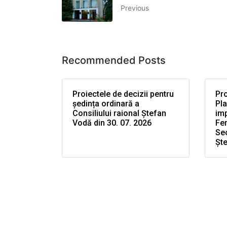
Previous
Recommended Posts
Proiectele de decizii pentru
Pro
ședința ordinară a
Pla
Consiliului raional Ștefan
im
Vodă din 30. 07. 2026
Fem
Sec
Șt