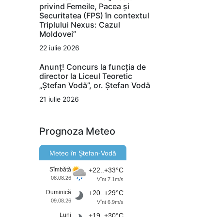
privind Femeile, Pacea și
Securitatea (FPS) în contextul
Triplului Nexus: Cazul
Moldovei”
22 iulie 2026
Anunț! Concurs la funcția de
director la Liceul Teoretic
„Ștefan Vodă”, or. Ștefan Vodă
21 iulie 2026
Prognoza Meteo
Meteo în Ştefan-Vodă
Sîmbătă
+22..+33°C
08.08.26
Vînt 7.1m/s
Duminică
+20..+29°C
09.08.26
Vînt 6.9m/s
Luni
+19..+30°C