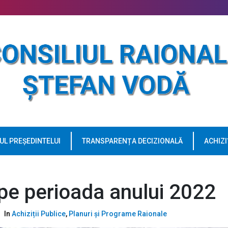
UL PREȘEDINTELUI
TRANSPARENȚA DECIZIONALĂ
ACHIZI
i pe perioada anului 2022
In
Achiziții Publice
,
Planuri și Programe Raionale