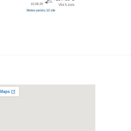
10.08.26
Vînt 5.1m/s
Meteo pentru 10 zile