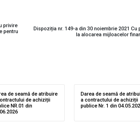
 privire
Dispoziția nr. 149-a din 30 noiembrie 2021 Cu p
te pentru
la alocarea mijloacelor fina
ea de seamă de atribuire
Darea de seamă de atribu
ontractului de achiziții
a contractului de achiziții
lice NR.01 din
publice Nr. 1 din 04.05.20
.06.2026