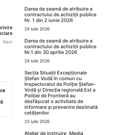
Darea de seamă de atribuire a
contractului de achiziții publice
Nr. 1 din 2 iunie 2026
rivire
24 iulie 2026
nciare
Darea de seamă de atribuire a
Next
contractului de achiziții publice
Nr.1 din 30 aprilie 2026
24 iulie 2026
Secția Situații Excepționale
Ștefan Vodă în comun cu
Inspectoratul de Poliție Ștefan-
Vodă și Direcția regională Est a
ire
Poliției de Frontieră au
desfășurat o activitate de
26
informare și prevenire destinată
cetățenilor
23 iulie 2026
Atelier de instruire „Media