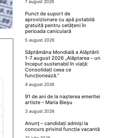
7 august 2026
Punct de suport de
aprovizionare cu apă potabilă
gratuită pentru cetățeni în
perioada caniculară
5 august 2026
Săptămâna Mondială a Alăptării
1-7 august 2026 „Alăptarea – un
început sustenabil în viață:
Consolidați ceea ce
funcționează.”
4 august 2026
91 de ani de la nașterea emeritei
artiste – Maria Bieșu
3 august 2026
Anunț – candidați admiși la
concurs privind funcția vacantă
31 iulie 2026