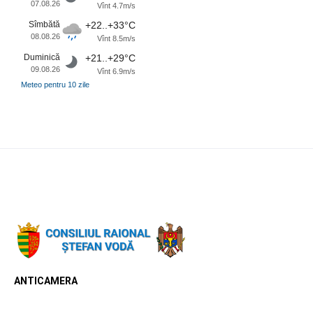
07.08.26
Vînt 4.7m/s
Sîmbătă
+22..+33°C
08.08.26
Vînt 8.5m/s
Duminică
+21..+29°C
09.08.26
Vînt 6.9m/s
Meteo pentru 10 zile
ANTICAMERA