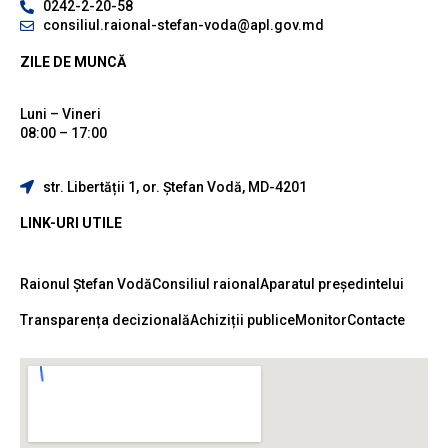
0242-2-20-58
consiliul.raional-stefan-voda@apl.gov.md
ZILE DE MUNCĂ
Luni – Vineri
08:00 – 17:00
str. Libertății 1, or. Ștefan Vodă, MD-4201
LINK-URI UTILE
Raionul Ștefan Vodă
Consiliul raional
Aparatul președintelui
Transparența decizională
Achiziții publice
Monitor
Contacte