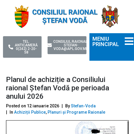
MENIU
TEL.
CONSILIUL.RAIONAL-
PRINCIPAL
ANTICAMERĂ
STEFAN-
0(242) 2-20-
VODA@APL.GOV.MD
58
Planul de achiziție a Consiliului
raional Ștefan Vodă pe perioada
anului 2026
Posted on
12 ianuarie 2026
By
Stefan-Voda
In
Achiziții Publice
,
Planuri și Programe Raionale