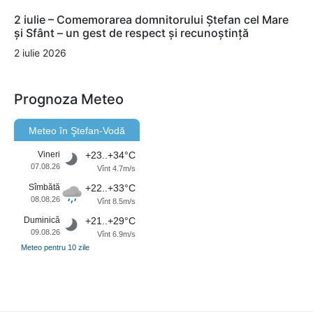
2 iulie – Comemorarea domnitorului Ștefan cel Mare
și Sfânt – un gest de respect și recunoștință
2 iulie 2026
Prognoza Meteo
Meteo în Ştefan-Vodă
Vineri
+23..+34°C
07.08.26
Vînt 4.7m/s
Sîmbătă
+22..+33°C
08.08.26
Vînt 8.5m/s
Duminică
+21..+29°C
09.08.26
Vînt 6.9m/s
Meteo pentru 10 zile