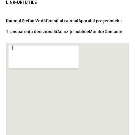
LINK-URI UTILE
Raionul Ștefan Vodă
Consiliul raional
Aparatul președintelui
Transparența decizională
Achiziții publice
Monitor
Contacte