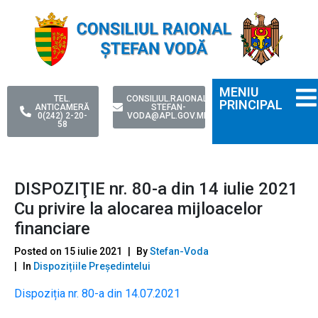
MENIU
TEL.
CONSILIUL.RAIONAL-
PRINCIPAL
ANTICAMERĂ
STEFAN-
0(242) 2-20-
VODA@APL.GOV.MD
58
DISPOZIŢIE nr. 80-a din 14 iulie 2021
Cu privire la alocarea mijloacelor
financiare
Posted on
15 iulie 2021
By
Stefan-Voda
In
Dispozițiile Președintelui
Dispoziția nr. 80-a din 14.07.2021