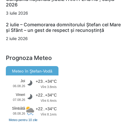
2026
3 iulie 2026
2 iulie – Comemorarea domnitorului Ștefan cel Mare
și Sfânt – un gest de respect și recunoștință
2 iulie 2026
Prognoza Meteo
Meteo în Ştefan-Vodă
Joi
+23..+34°C
06.08.26
Vînt 3.8m/s
Vineri
+22..+34°C
07.08.26
Vînt 6.4m/s
Sîmbătă
+22..+34°C
08.08.26
Vînt 8.1m/s
Meteo pentru 10 zile