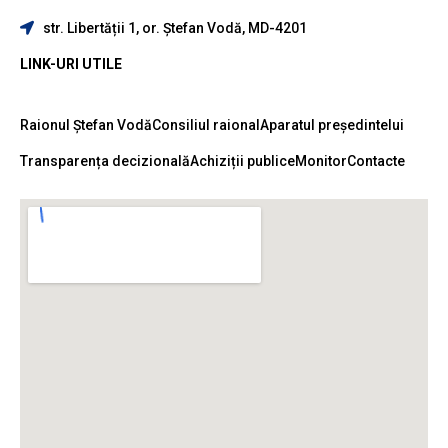
str. Libertății 1, or. Ștefan Vodă, MD-4201
LINK-URI UTILE
Raionul Ștefan Vodă
Consiliul raional
Aparatul președintelui
Transparența decizională
Achiziții publice
Monitor
Contacte