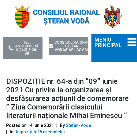
MENIU
TEL.
CONSILIUL.RAIONAL-
PRINCIPAL
ANTICAMERĂ
STEFAN-
0(242) 2-20-
VODA@APL.GOV.MD
58
DISPOZIŢIE nr. 64-a din ”09” iunie
2021 Сu privire la organizarea şi
desfăşurarea acțiunii de comemorare
” Ziua Comemorării clasicului
literaturii naționale Mihai Eminescu ”
Posted on
14 iunie 2021
By
Stefan-Voda
In
Dispozițiile Președintelui