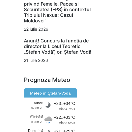
privind Femeile, Pacea și
Securitatea (FPS) în contextul
Triplului Nexus: Cazul
Moldovei”
22 iulie 2026
Anunț! Concurs la funcția de
director la Liceul Teoretic
„Ștefan Vodă”, or. Ștefan Vodă
21 iulie 2026
Prognoza Meteo
Meteo în Ştefan-Vodă
Vineri
+23..+34°C
07.08.26
Vînt 4.7m/s
Sîmbătă
+22..+33°C
08.08.26
Vînt 8.5m/s
Duminică
+21..+29°C