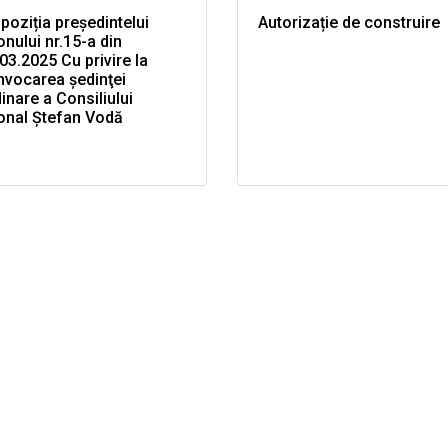
poziția președintelui
Autorizație de construire
onului nr.15-a din
03.2025 Cu privire la
nvocarea şedinţei
inare a Consiliului
onal Ştefan Vodă