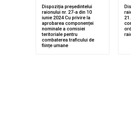
Dispoziția președintelui
Dis
raionului nr. 27-a din 10
rai
iunie 2024 Cu privire la
21.
aprobarea componenței
co
nominale a comisiei
ord
teritoriale pentru
rai
combaterea traficului de
ființe umane