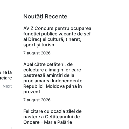
Noutăți Recente
AVIZ Concurs pentru ocuparea
funcţiei publice vacante de şef
al Direcţiei cultură, tineret,
sport şi turism
7 august 2026
Apel către cetățeni, de
colectare a imaginilor care
ire la
păstrează amintiri de la
nciare
proclamarea Independenței
Republicii Moldova până în
Next
prezent
7 august 2026
Felicitare cu ocazia zilei de
naștere a Cetățeanului de
Onoare – Maria Pălărie