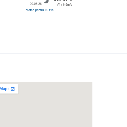
09.08.26
Vînt 6.9m/s
Meteo pentru 10 zile