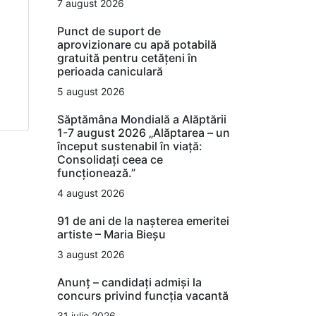
7 august 2026
Punct de suport de
aprovizionare cu apă potabilă
gratuită pentru cetățeni în
perioada caniculară
5 august 2026
Săptămâna Mondială a Alăptării
1-7 august 2026 „Alăptarea – un
început sustenabil în viață:
Consolidați ceea ce
funcționează.”
4 august 2026
91 de ani de la nașterea emeritei
artiste – Maria Bieșu
3 august 2026
Anunț – candidați admiși la
concurs privind funcția vacantă
31 iulie 2026