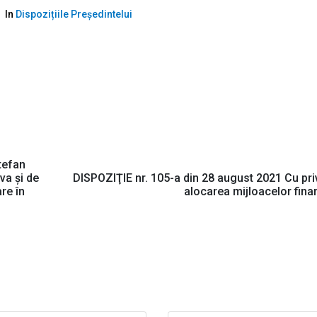
In
Dispozițiile Președintelui
tefan
va și de
DISPOZIŢIE nr. 105-a din 28 august 2021 Cu priv
are în
alocarea mijloacelor fina