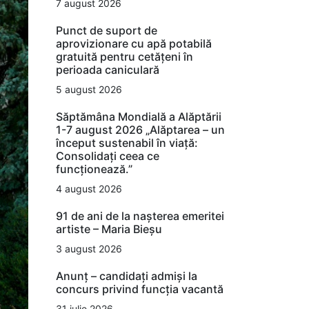
7 august 2026
Punct de suport de
aprovizionare cu apă potabilă
gratuită pentru cetățeni în
perioada caniculară
5 august 2026
Săptămâna Mondială a Alăptării
1-7 august 2026 „Alăptarea – un
început sustenabil în viață:
Consolidați ceea ce
funcționează.”
4 august 2026
91 de ani de la nașterea emeritei
artiste – Maria Bieșu
3 august 2026
Anunț – candidați admiși la
concurs privind funcția vacantă
31 iulie 2026