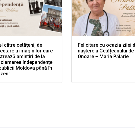
l către cetățeni, de
Felicitare cu ocazia zilei 
ectare a imaginilor care
naștere a Cetățeanului de
trează amintiri de la
Onoare – Maria Pălărie
oclamarea Independenței
ublicii Moldova până în
ezent