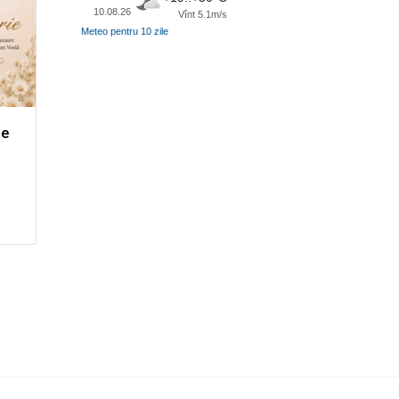
10.08.26
Vînt 5.1m/s
Meteo pentru 10 zile
de