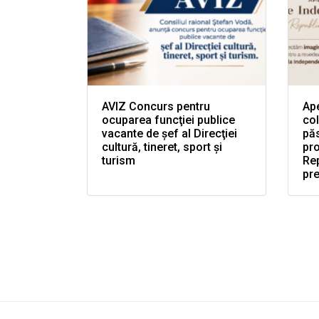
AVIZ Concurs pentru
Ape
ocuparea funcţiei publice
col
vacante de şef al Direcţiei
păs
cultură, tineret, sport şi
pr
turism
Rep
pr