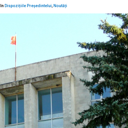
In
Dispozițiile Președintelui
,
Noutăți