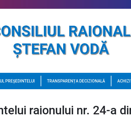
UL PREȘEDINTELUI
TRANSPARENȚA DECIZIONALĂ
ACHIZI
telui raionului nr. 24-a di