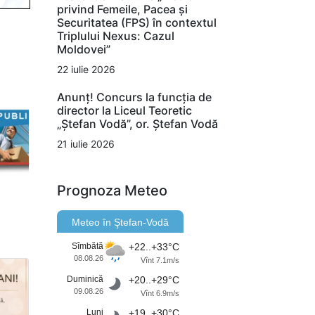
privind Femeile, Pacea și
Securitatea (FPS) în contextul
Triplului Nexus: Cazul
Moldovei”
22 iulie 2026
Anunț! Concurs la funcția de
director la Liceul Teoretic
„Ștefan Vodă”, or. Ștefan Vodă
21 iulie 2026
Prognoza Meteo
Meteo în Ştefan-Vodă
Sîmbătă
+22..+33°C
08.08.26
Vînt 7.1m/s
Duminică
+20..+29°C
09.08.26
Vînt 6.9m/s
Luni
+19..+30°C