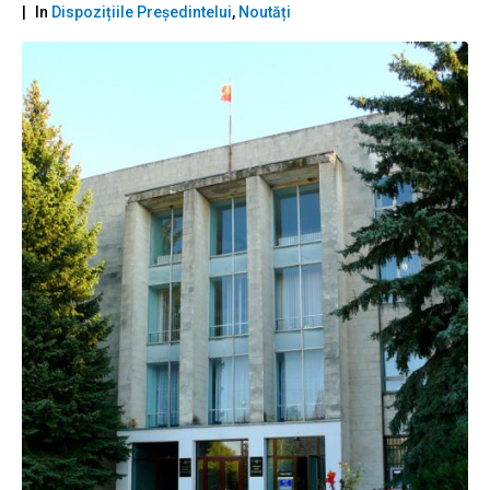
In
Dispozițiile Președintelui
,
Noutăți