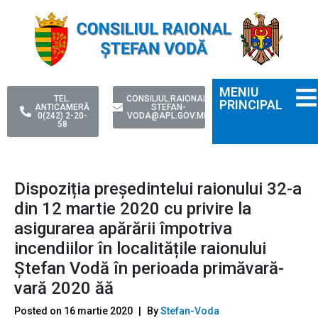
MENIU
TEL.
CONSILIUL.RAIONAL-
PRINCIPAL
ANTICAMERĂ
STEFAN-
0(242) 2-20-
VODA@APL.GOV.MD
58
Dispoziția președintelui raionului 32-a
din 12 martie 2020 cu privire la
asigurarea apărării împotriva
incendiilor în localitățile raionului
Ștefan Vodă în perioada primăvară-
vară 2020 ăă
Posted on
16 martie 2020
By
Stefan-Voda