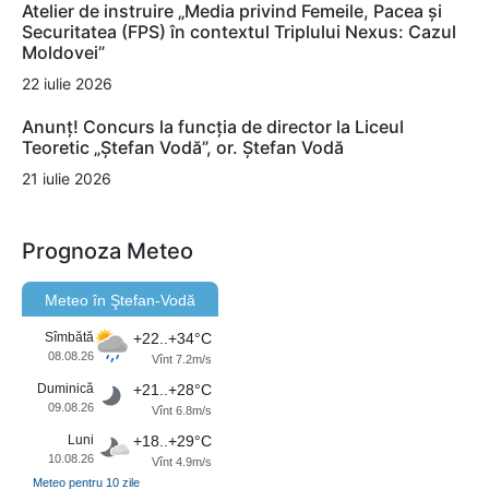
Atelier de instruire „Media privind Femeile, Pacea și
Securitatea (FPS) în contextul Triplului Nexus: Cazul
Moldovei”
22 iulie 2026
Anunț! Concurs la funcția de director la Liceul
Teoretic „Ștefan Vodă”, or. Ștefan Vodă
21 iulie 2026
Prognoza Meteo
Meteo în Ştefan-Vodă
Sîmbătă
+22..+34°C
08.08.26
Vînt 7.2m/s
Duminică
+21..+28°C
09.08.26
Vînt 6.8m/s
Luni
+18..+29°C
10.08.26
Vînt 4.9m/s
Meteo pentru 10 zile