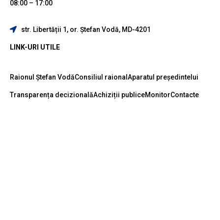
08:00 – 17:00
str. Libertății 1, or. Ștefan Vodă, MD-4201
LINK-URI UTILE
Raionul Ștefan Vodă
Consiliul raional
Aparatul președintelui
Transparența decizională
Achiziții publice
Monitor
Contacte