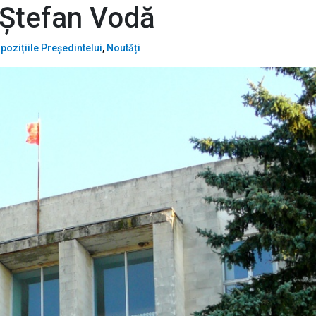
l Ștefan Vodă
pozițiile Președintelui
,
Noutăți