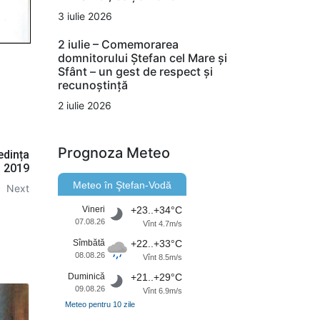
3 iulie 2026
2 iulie – Comemorarea
domnitorului Ștefan cel Mare și
Sfânt – un gest de respect și
recunoștință
2 iulie 2026
Prognoza Meteo
edința
i 2019
Meteo în Ştefan-Vodă
Next
Vineri
+23..+34°C
07.08.26
Vînt 4.7m/s
Sîmbătă
+22..+33°C
08.08.26
Vînt 8.5m/s
Duminică
+21..+29°C
09.08.26
Vînt 6.9m/s
Meteo pentru 10 zile