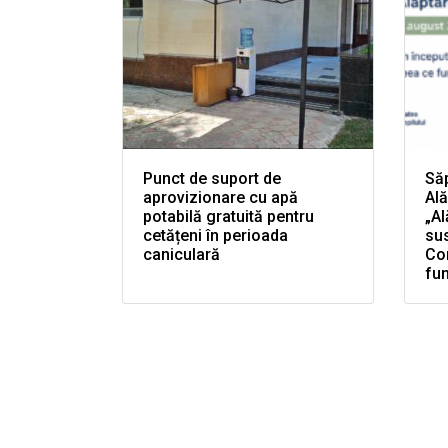
Punct de suport de
Să
aprovizionare cu apă
Ală
potabilă gratuită pentru
„Al
cetățeni în perioada
sus
caniculară
Con
fun