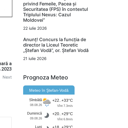
privind Femeile, Pacea și
Securitatea (FPS) în contextul
Triplului Nexus: Cazul
Moldovei”
22 iulie 2026
Anunț! Concurs la funcția de
director la Liceul Teoretic
„Ștefan Vodă”, or. Ștefan Vodă
21 iulie 2026
nară a
8.2023
Prognoza Meteo
Next
Meteo în Ştefan-Vodă
Sîmbătă
+22..+33°C
08.08.26
Vînt 7.3m/s
Duminică
+20..+29°C
09.08.26
Vînt 6.8m/s
Luni
+18..+29°C