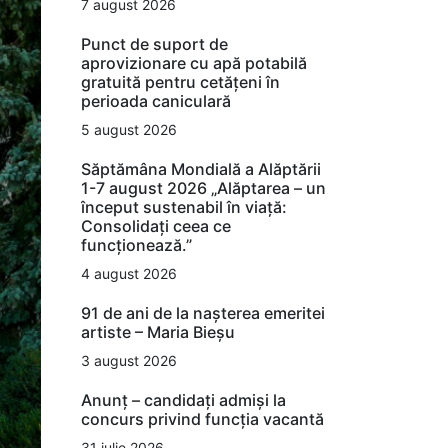
7 august 2026
Punct de suport de
aprovizionare cu apă potabilă
gratuită pentru cetățeni în
perioada caniculară
5 august 2026
Săptămâna Mondială a Alăptării
1-7 august 2026 „Alăptarea – un
început sustenabil în viață:
Consolidați ceea ce
funcționează.”
4 august 2026
91 de ani de la nașterea emeritei
artiste – Maria Bieșu
3 august 2026
Anunț – candidați admiși la
concurs privind funcția vacantă
31 iulie 2026