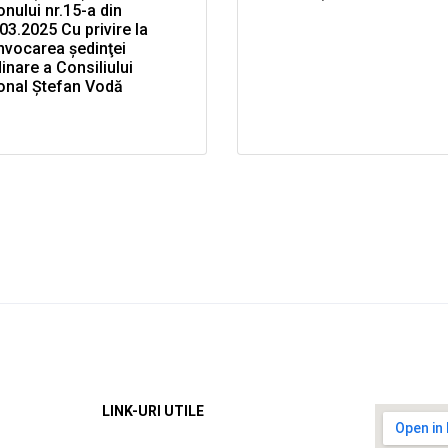
onului nr.15-a din
03.2025 Cu privire la
nvocarea şedinţei
inare a Consiliului
onal Ştefan Vodă
LINK-URI UTILE