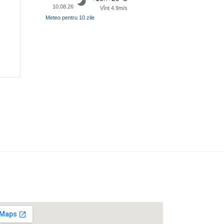
10.08.26
Vînt 4.9m/s
Meteo pentru 10 zile