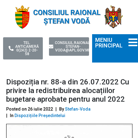
MENIU
TEL.
CONSILIUL.RAIONAL-
PRINCIPAL
ANTICAMERĂ
STEFAN-
0(242) 2-20-
VODA@APL.GOV.MD
58
Dispoziția nr. 88-a din 26.07.2022 Cu
privire la redistribuirea alocațiilor
bugetare aprobate pentru anul 2022
Posted on
26 iulie 2022
By
Stefan-Voda
In
Dispozițiile Președintelui