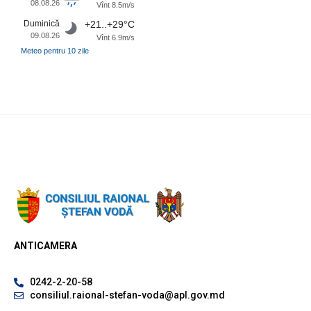
08.08.26
Vînt 8.5m/s
Duminică
+21..+29°C
09.08.26
Vînt 6.9m/s
Meteo pentru 10 zile
ANTICAMERA
0242-2-20-58
consiliul.raional-stefan-voda@apl.gov.md