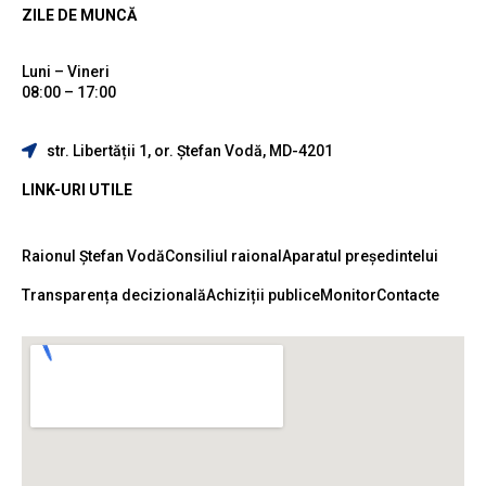
ZILE DE MUNCĂ
Luni – Vineri
08:00 – 17:00
str. Libertății 1, or. Ștefan Vodă, MD-4201
LINK-URI UTILE
Raionul Ștefan Vodă
Consiliul raional
Aparatul președintelui
Transparența decizională
Achiziții publice
Monitor
Contacte