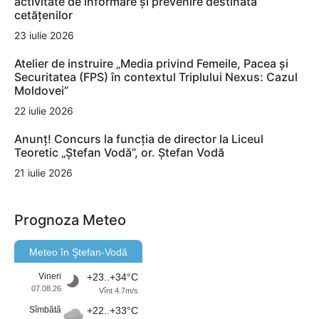
activitate de informare și prevenire destinată
cetățenilor
23 iulie 2026
Atelier de instruire „Media privind Femeile, Pacea și
Securitatea (FPS) în contextul Triplului Nexus: Cazul
Moldovei”
22 iulie 2026
Anunț! Concurs la funcția de director la Liceul
Teoretic „Ștefan Vodă”, or. Ștefan Vodă
21 iulie 2026
Prognoza Meteo
Meteo în Ştefan-Vodă
Vineri
+23..+34°C
07.08.26
Vînt 4.7m/s
Sîmbătă
+22..+33°C