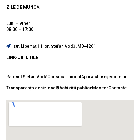
ZILE DE MUNCĂ
Luni – Vineri
08:00 – 17:00
str. Libertății 1, or. Ștefan Vodă, MD-4201
LINK-URI UTILE
Raionul Ștefan Vodă
Consiliul raional
Aparatul președintelui
Transparența decizională
Achiziții publice
Monitor
Contacte