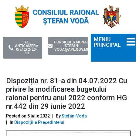
MENIU
TEL.
CONSILIUL.RAIONAL-
PRINCIPAL
ANTICAMERĂ
STEFAN-
0(242) 2-20-
VODA@APL.GOV.MD
58
Dispoziția nr. 81-a din 04.07.2022 Cu
privire la modificarea bugetului
raional pentru anul 2022 conform HG
nr.442 din 29 iunie 2022
Posted on
5 iulie 2022
By
Stefan-Voda
In
Dispozițiile Președintelui