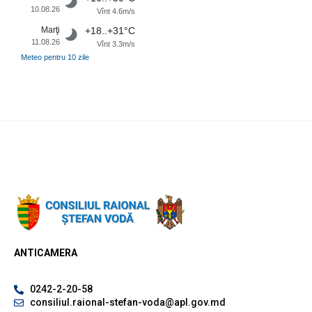
10.08.26
Vînt 4.6m/s
Marţi
+18..+31°C
11.08.26
Vînt 3.3m/s
Meteo pentru 10 zile
ANTICAMERA
0242-2-20-58
consiliul.raional-stefan-voda@apl.gov.md