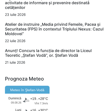
activitate de informare și prevenire destinată
cetățenilor
23 iulie 2026
Atelier de instruire „Media privind Femeile, Pacea și
Securitatea (FPS) în contextul Triplului Nexus: Cazul
Moldovei”
22 iulie 2026
Anunț! Concurs la funcția de director la Liceul
Teoretic „Ștefan Vodă”, or. Ștefan Vodă
21 iulie 2026
Prognoza Meteo
Meteo în Ştefan-Vodă
Duminică
+19..+28°C
09.08.26
Vînt 7.3m/s
Luni
+16..+30°C