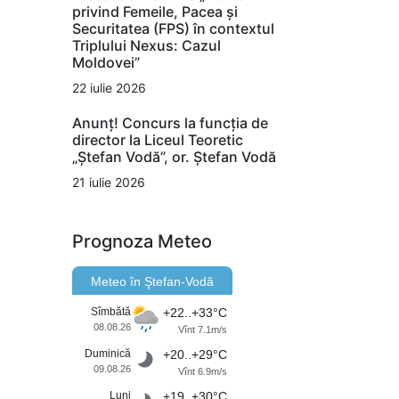
privind Femeile, Pacea și
Securitatea (FPS) în contextul
Triplului Nexus: Cazul
Moldovei”
22 iulie 2026
Anunț! Concurs la funcția de
director la Liceul Teoretic
„Ștefan Vodă”, or. Ștefan Vodă
21 iulie 2026
Prognoza Meteo
Meteo în Ştefan-Vodă
Sîmbătă
+22..+33°C
08.08.26
Vînt 7.1m/s
Duminică
+20..+29°C
09.08.26
Vînt 6.9m/s
Luni
+19..+30°C