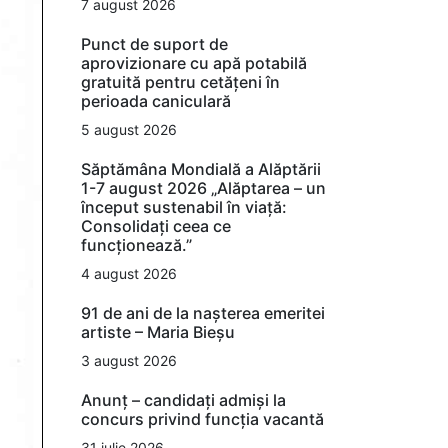
7 august 2026
Punct de suport de
aprovizionare cu apă potabilă
gratuită pentru cetățeni în
perioada caniculară
5 august 2026
Săptămâna Mondială a Alăptării
1-7 august 2026 „Alăptarea – un
început sustenabil în viață:
Consolidați ceea ce
funcționează.”
4 august 2026
91 de ani de la nașterea emeritei
artiste – Maria Bieșu
3 august 2026
Anunț – candidați admiși la
concurs privind funcția vacantă
31 iulie 2026