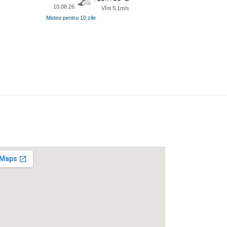
10.08.26
Vînt 5.1m/s
Meteo pentru 10 zile