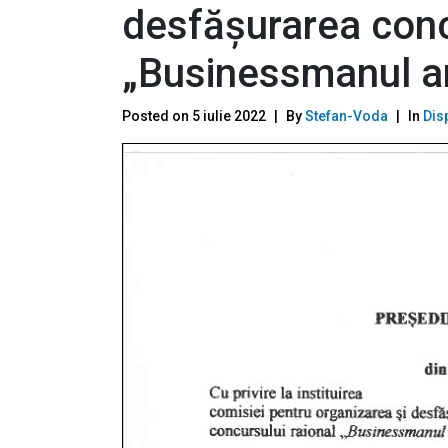
desfășurarea conc
„Businessmanul a
Posted on
5 iulie 2022
By
Stefan-Voda
In
Dis