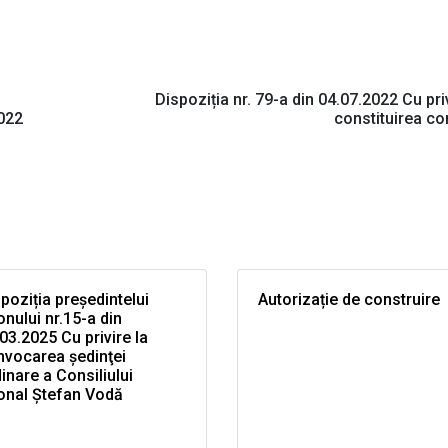
Dispoziția nr. 79-a din 04.07.2022 Cu priv
2022
constituirea co
poziția președintelui
Autorizație de construire
onului nr.15-a din
03.2025 Cu privire la
nvocarea şedinţei
inare a Consiliului
onal Ştefan Vodă