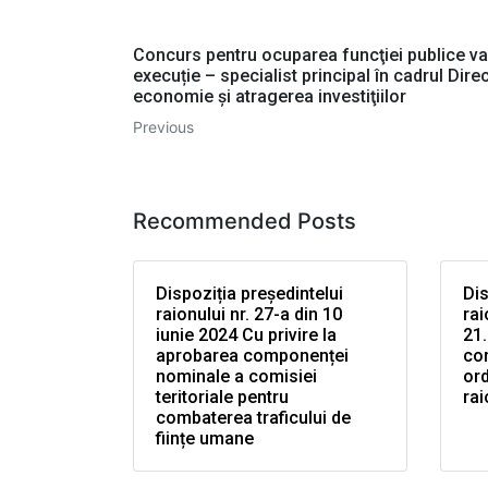
Concurs pentru ocuparea funcţiei publice v
execuție – specialist principal în cadrul Direc
economie şi atragerea investiţiilor
Previous
Recommended Posts
Dispoziția președintelui
Dis
raionului nr. 27-a din 10
rai
iunie 2024 Cu privire la
21.
aprobarea componenței
co
nominale a comisiei
ord
teritoriale pentru
rai
combaterea traficului de
ființe umane