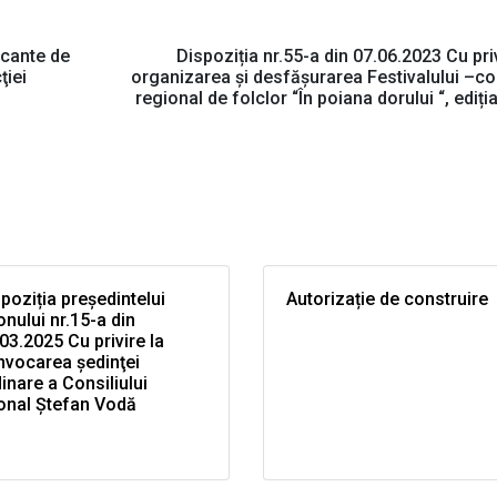
acante de
Dispoziția nr.55-a din 07.06.2023 Сu priv
ţiei
organizarea şi desfăşurarea Festivalului –c
regional de folclor “În poiana dorului “, ediți
poziția președintelui
Autorizație de construire
onului nr.15-a din
03.2025 Cu privire la
nvocarea şedinţei
inare a Consiliului
onal Ştefan Vodă