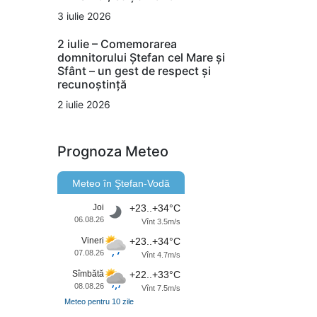
3 iulie 2026
2 iulie – Comemorarea
domnitorului Ștefan cel Mare și
Sfânt – un gest de respect și
recunoștință
2 iulie 2026
Prognoza Meteo
Meteo în Ştefan-Vodă
Joi
+23..+34°C
06.08.26
Vînt 3.5m/s
Vineri
+23..+34°C
07.08.26
Vînt 4.7m/s
Sîmbătă
+22..+33°C
08.08.26
Vînt 7.5m/s
Meteo pentru 10 zile