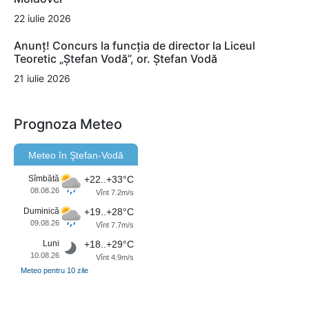
22 iulie 2026
Anunț! Concurs la funcția de director la Liceul
Teoretic „Ștefan Vodă”, or. Ștefan Vodă
21 iulie 2026
Prognoza Meteo
Meteo în Ştefan-Vodă
Sîmbătă
+22..+33°C
08.08.26
Vînt 7.2m/s
Duminică
+19..+28°C
09.08.26
Vînt 7.7m/s
Luni
+18..+29°C
10.08.26
Vînt 4.9m/s
Meteo pentru 10 zile