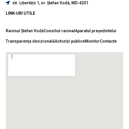
str. Libertății 1, or. Ștefan Vodă, MD-4201
LINK-URI UTILE
Raionul Ștefan Vodă
Consiliul raional
Aparatul președintelui
Transparența decizională
Achiziții publice
Monitor
Contacte