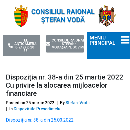
MENIU
TEL.
CONSILIUL.RAIONAL-
PRINCIPAL
ANTICAMERĂ
STEFAN-
0(242) 2-20-
VODA@APL.GOV.MD
58
Dispoziția nr. 38-a din 25 martie 2022
Cu privire la alocarea mijloacelor
financiare
Posted on
25 martie 2022
By
Stefan-Voda
In
Dispozițiile Președintelui
Dispoziția nr. 38-a din 25.03.2022