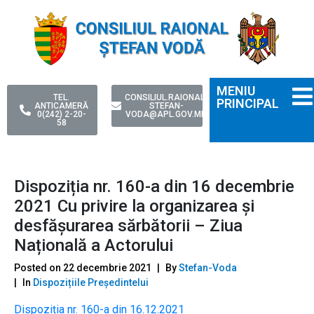
MENIU
TEL.
CONSILIUL.RAIONAL-
PRINCIPAL
ANTICAMERĂ
STEFAN-
0(242) 2-20-
VODA@APL.GOV.MD
58
Dispoziția nr. 160-a din 16 decembrie
2021 Сu privire la organizarea şi
desfășurarea sărbătorii – Ziua
Națională a Actorului
Posted on
22 decembrie 2021
By
Stefan-Voda
In
Dispozițiile Președintelui
Dispoziția nr. 160-a din 16.12.2021