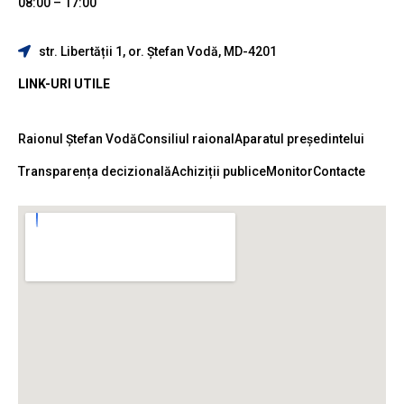
08:00 – 17:00
str. Libertății 1, or. Ștefan Vodă, MD-4201
LINK-URI UTILE
Raionul Ștefan Vodă
Consiliul raional
Aparatul președintelui
Transparența decizională
Achiziții publice
Monitor
Contacte