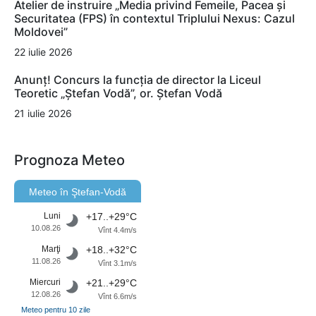
Atelier de instruire „Media privind Femeile, Pacea și
Securitatea (FPS) în contextul Triplului Nexus: Cazul
Moldovei”
22 iulie 2026
Anunț! Concurs la funcția de director la Liceul
Teoretic „Ștefan Vodă”, or. Ștefan Vodă
21 iulie 2026
Prognoza Meteo
Meteo în Ştefan-Vodă
Luni
+17..+29°C
10.08.26
Vînt 4.4m/s
Marţi
+18..+32°C
11.08.26
Vînt 3.1m/s
Miercuri
+21..+29°C
12.08.26
Vînt 6.6m/s
Meteo pentru 10 zile