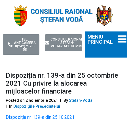
MENIU
TEL.
CONSILIUL.RAIONAL-
PRINCIPAL
ANTICAMERĂ
STEFAN-
0(242) 2-20-
VODA@APL.GOV.MD
58
Dispoziția nr. 139-a din 25 octombrie
2021 Cu privire la alocarea
mijloacelor financiare
Posted on
2 noiembrie 2021
By
Stefan-Voda
In
Dispozițiile Președintelui
Dispoziția nr. 139-a din 25.10.2021