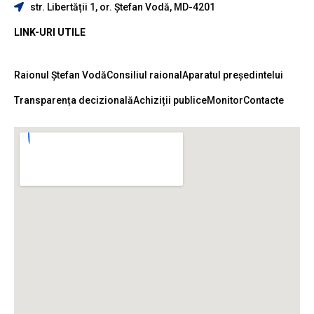
str. Libertății 1, or. Ștefan Vodă, MD-4201
LINK-URI UTILE
Raionul Ștefan Vodă
Consiliul raional
Aparatul președintelui
Transparența decizională
Achiziții publice
Monitor
Contacte