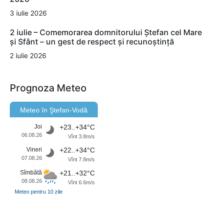
3 iulie 2026
2 iulie – Comemorarea domnitorului Ștefan cel Mare
și Sfânt – un gest de respect și recunoștință
2 iulie 2026
Prognoza Meteo
Meteo în Ştefan-Vodă
Joi
+23..+34°C
06.08.26
Vînt 3.8m/s
Vineri
+22..+34°C
07.08.26
Vînt 7.8m/s
Sîmbătă
+21..+32°C
08.08.26
Vînt 6.6m/s
Meteo pentru 10 zile