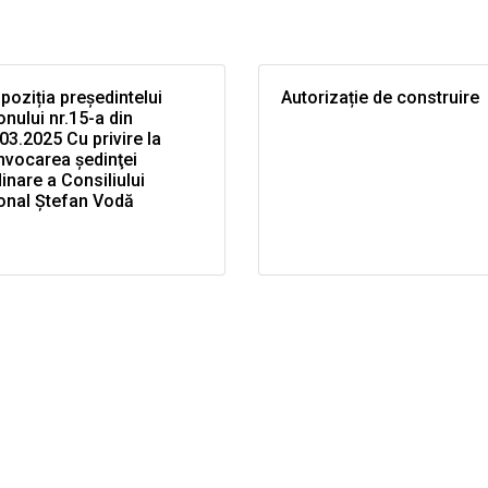
poziția președintelui
Autorizație de construire
onului nr.15-a din
03.2025 Cu privire la
nvocarea şedinţei
inare a Consiliului
onal Ştefan Vodă