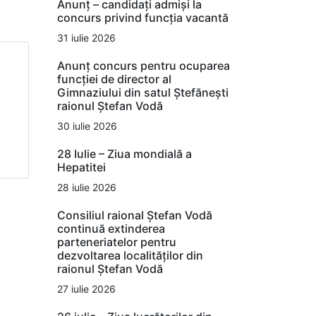
Anunț – candidați admiși la
concurs privind funcția vacantă
31 iulie 2026
Anunț concurs pentru ocuparea
funcției de director al
Gimnaziului din satul Ștefănești
raionul Ștefan Vodă
30 iulie 2026
28 Iulie – Ziua mondială a
Hepatitei
28 iulie 2026
Consiliul raional Ștefan Vodă
continuă extinderea
parteneriatelor pentru
dezvoltarea localităților din
raionul Ștefan Vodă
27 iulie 2026