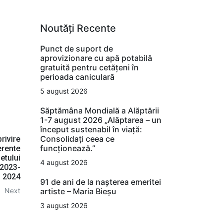
Noutăți Recente
Punct de suport de
aprovizionare cu apă potabilă
gratuită pentru cetățeni în
perioada caniculară
5 august 2026
Săptămâna Mondială a Alăptării
1-7 august 2026 „Alăptarea – un
început sustenabil în viață:
Consolidați ceea ce
rivire
funcționează.”
erente
etului
4 august 2026
 2023-
2024
91 de ani de la nașterea emeritei
artiste – Maria Bieșu
Next
3 august 2026