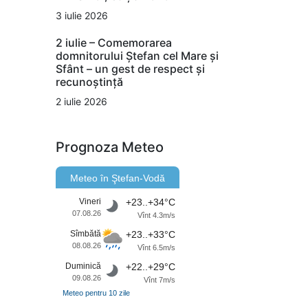
3 iulie 2026
2 iulie – Comemorarea
domnitorului Ștefan cel Mare și
Sfânt – un gest de respect și
recunoștință
2 iulie 2026
Prognoza Meteo
Meteo în Ştefan-Vodă
Vineri
+23..+34°C
07.08.26
Vînt 4.3m/s
Sîmbătă
+23..+33°C
08.08.26
Vînt 6.5m/s
Duminică
+22..+29°C
09.08.26
Vînt 7m/s
Meteo pentru 10 zile