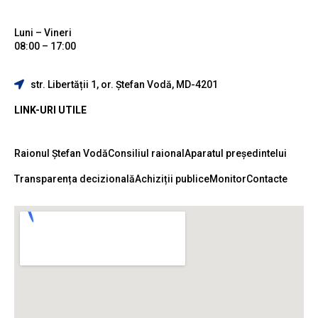
Luni – Vineri
08:00 – 17:00
str. Libertății 1, or. Ștefan Vodă, MD-4201
LINK-URI UTILE
Raionul Ștefan Vodă
Consiliul raional
Aparatul președintelui
Transparența decizională
Achiziții publice
Monitor
Contacte