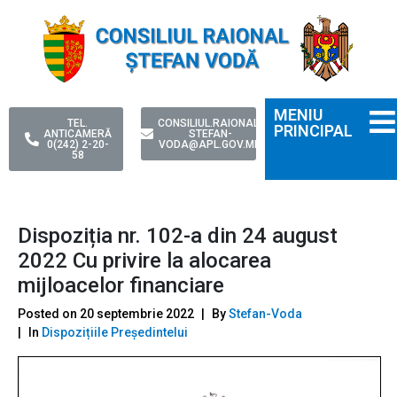
MENIU
TEL.
CONSILIUL.RAIONAL-
PRINCIPAL
ANTICAMERĂ
STEFAN-
0(242) 2-20-
VODA@APL.GOV.MD
58
Dispoziția nr. 102-a din 24 august
2022 Cu privire la alocarea
mijloacelor financiare
Posted on
20 septembrie 2022
By
Stefan-Voda
In
Dispozițiile Președintelui