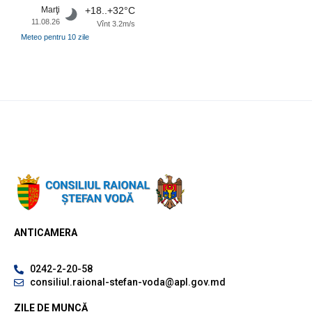
Marţi
+18..+32°C
11.08.26
Vînt 3.2m/s
Meteo pentru 10 zile
ANTICAMERA
0242-2-20-58
consiliul.raional-stefan-voda@apl.gov.md
ZILE DE MUNCĂ