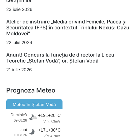
cetățenilor
23 iulie 2026
Atelier de instruire „Media privind Femeile, Pacea și
Securitatea (FPS) în contextul Triplului Nexus: Cazul
Moldovei”
22 iulie 2026
Anunț! Concurs la funcția de director la Liceul
Teoretic „Ștefan Vodă”, or. Ștefan Vodă
21 iulie 2026
Prognoza Meteo
Meteo în Ştefan-Vodă
Duminică
+19..+28°C
09.08.26
Vînt 7.3m/s
Luni
+17..+30°C
10.08.26
Vînt 4.7m/s