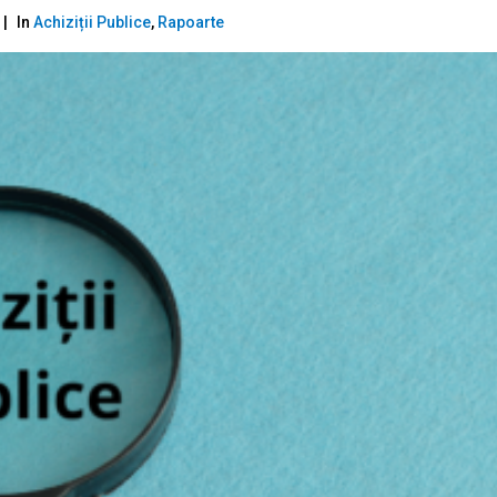
In
Achiziții Publice
,
Rapoarte