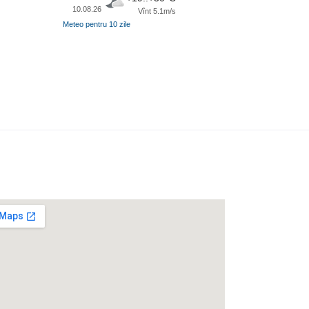
10.08.26
Vînt 5.1m/s
Meteo pentru 10 zile