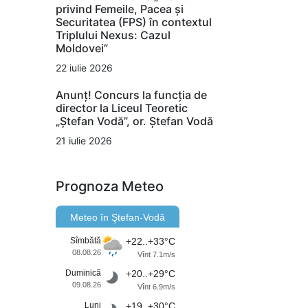
privind Femeile, Pacea și
Securitatea (FPS) în contextul
Triplului Nexus: Cazul
Moldovei”
22 iulie 2026
Anunț! Concurs la funcția de
director la Liceul Teoretic
„Ștefan Vodă”, or. Ștefan Vodă
21 iulie 2026
Prognoza Meteo
Meteo în Ştefan-Vodă
Sîmbătă
+22..+33°C
08.08.26
Vînt 7.1m/s
Duminică
+20..+29°C
09.08.26
Vînt 6.9m/s
Luni
+19..+30°C