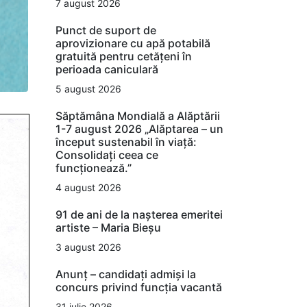
7 august 2026
Punct de suport de
aprovizionare cu apă potabilă
gratuită pentru cetățeni în
perioada caniculară
5 august 2026
Săptămâna Mondială a Alăptării
1-7 august 2026 „Alăptarea – un
început sustenabil în viață:
Consolidați ceea ce
funcționează.”
4 august 2026
91 de ani de la nașterea emeritei
artiste – Maria Bieșu
3 august 2026
Anunț – candidați admiși la
concurs privind funcția vacantă
31 iulie 2026