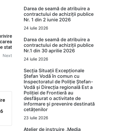
Darea de seamă de atribuire a
contractului de achiziții publice
Nr. 1 din 2 iunie 2026
24 iulie 2026
rivire
Darea de seamă de atribuire a
icarea
contractului de achiziții publice
e stat
Nr.1 din 30 aprilie 2026
Next
24 iulie 2026
Secția Situații Excepționale
Ștefan Vodă în comun cu
Inspectoratul de Poliție Ștefan-
Vodă și Direcția regională Est a
Poliției de Frontieră au
desfășurat o activitate de
ire
informare și prevenire destinată
cetățenilor
26
23 iulie 2026
Atelier de instruire „Media