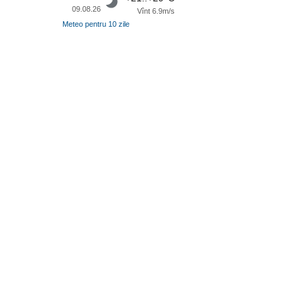
09.08.26
Vînt 6.9m/s
Meteo pentru 10 zile