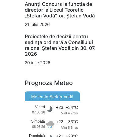
Anunț! Concurs la funcția de
director la Liceul Teoretic
„Ștefan Vodă”, or. Ștefan Vodă
21 iulie 2026
Proiectele de decizii pentru
ședința ordinară a Consiliului
raional Ștefan Vodă din 30. 07.
2026
20 iulie 2026
Prognoza Meteo
Meteo în Ştefan-Vodă
Vineri
+23..+34°C
07.08.26
Vînt 4.7m/s
Sîmbătă
+22..+33°C
08.08.26
Vînt 8.5m/s
Duminică
+21..+29°C