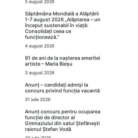
5 august 2026
Săptămâna Mondială a Alăptării
1-7 august 2026 „Alăptarea – un
început sustenabil în viață:
Consolidați ceea ce
funcționează.”
4 august 2026
91 de ani de la nașterea emeritei
artiste – Maria Bieșu
3 august 2026
Anunț – candidați admiși la
concurs privind funcția vacantă
31 iulie 2026
Anunț concurs pentru ocuparea
funcției de director al
Gimnaziului din satul Ștefănești
raionul Ștefan Vodă
30 iulie 2026