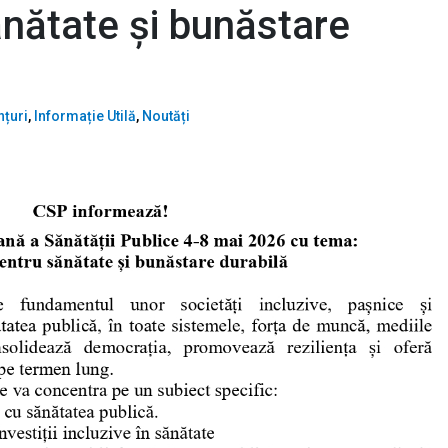
sănătate și bunăstare
țuri
,
Informație Utilă
,
Noutăți