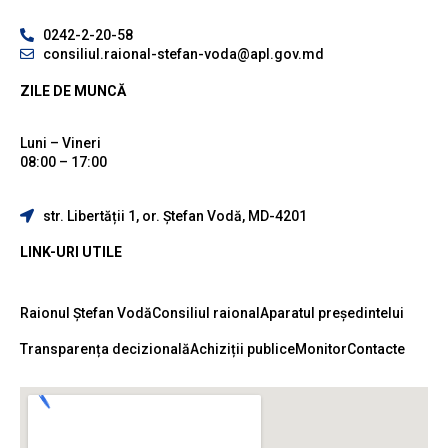
0242-2-20-58
consiliul.raional-stefan-voda@apl.gov.md
ZILE DE MUNCĂ
Luni – Vineri
08:00 – 17:00
str. Libertății 1, or. Ștefan Vodă, MD-4201
LINK-URI UTILE
Raionul Ștefan Vodă
Consiliul raional
Aparatul președintelui
Transparența decizională
Achiziții publice
Monitor
Contacte