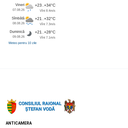
Vineri
+23..+34°C
07.08.26
Vînt 8.4m/s
Sîmbătă
+21..+32°C
08.08.26
Vînt 7.3m/s
Duminică
+21..+28°C
09.08.26
Vînt 7.1m/s
Meteo pentru 10 zile
ANTICAMERA