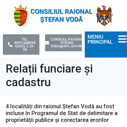
MENIU
TEL.
CONSILIUL.RAIONAL-
PRINCIPAL
ANTICAMERĂ
STEFAN-
0(242) 2-20-
VODA@APL.GOV.MD
58
Relații funciare și
cadastru
4 localități din raionul Ștefan Vodă au fost
incluse în Programul de Stat de delimitare a
proprietății publice și corectarea erorilor