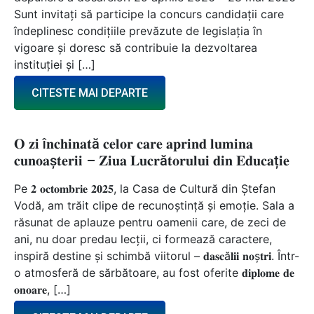
Sunt invitați să participe la concurs candidații care
îndeplinesc condițiile prevăzute de legislația în
vigoare și doresc să contribuie la dezvoltarea
instituției și […]
CITESTE MAI DEPARTE
𝐎 𝐳𝐢 î𝐧𝐜𝐡𝐢𝐧𝐚𝐭ă 𝐜𝐞𝐥𝐨𝐫 𝐜𝐚𝐫𝐞 𝐚𝐩𝐫𝐢𝐧𝐝 𝐥𝐮𝐦𝐢𝐧𝐚
𝐜𝐮𝐧𝐨𝐚ș𝐭𝐞𝐫𝐢𝐢 – 𝐙𝐢𝐮𝐚 𝐋𝐮𝐜𝐫ă𝐭𝐨𝐫𝐮𝐥𝐮𝐢 𝐝𝐢𝐧 𝐄𝐝𝐮𝐜𝐚ț𝐢𝐞
Pe 𝟐 𝐨𝐜𝐭𝐨𝐦𝐛𝐫𝐢𝐞 𝟐𝟎𝟐𝟓, la Casa de Cultură din Ștefan
Vodă, am trăit clipe de recunoștință și emoție. Sala a
răsunat de aplauze pentru oamenii care, de zeci de
ani, nu doar predau lecții, ci formează caractere,
inspiră destine și schimbă viitorul – 𝐝𝐚𝐬𝐜ă𝐥𝐢𝐢 𝐧𝐨ș𝐭𝐫𝐢. Într-
o atmosferă de sărbătoare, au fost oferite 𝐝𝐢𝐩𝐥𝐨𝐦𝐞 𝐝𝐞
𝐨𝐧𝐨𝐚𝐫𝐞, […]