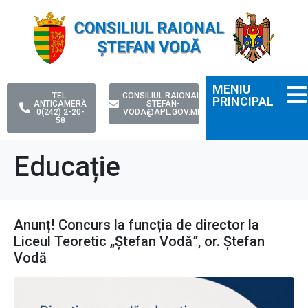
MENIU
TEL.
CONSILIUL.RAIONAL-
PRINCIPAL
ANTICAMERĂ
STEFAN-
0(242) 2-20-
VODA@APL.GOV.MD
58
Educație
Anunț! Concurs la funcția de director la
Liceul Teoretic „Ștefan Vodă”, or. Ștefan
Vodă