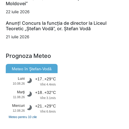
Moldovei”
22 iulie 2026
Anunț! Concurs la funcția de director la Liceul
Teoretic „Ștefan Vodă”, or. Ștefan Vodă
21 iulie 2026
Prognoza Meteo
Meteo în Ştefan-Vodă
Luni
+17..+29°C
10.08.26
Vînt 4.4m/s
Marţi
+18..+32°C
11.08.26
Vînt 3.1m/s
Miercuri
+21..+29°C
12.08.26
Vînt 6.6m/s
Meteo pentru 10 zile