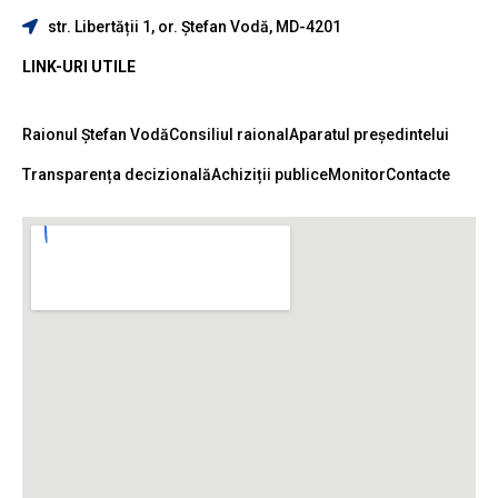
str. Libertății 1, or. Ștefan Vodă, MD-4201
LINK-URI UTILE
Raionul Ștefan Vodă
Consiliul raional
Aparatul președintelui
Transparența decizională
Achiziții publice
Monitor
Contacte