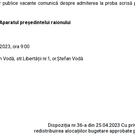
r publice vacante comunică despre admiterea la proba scrisă 
 Aparatul președintelui raionului
2023, ora 9:00
n Vodă, str.Libertății nr.1, or.Ștefan Vodă
Dispoziția nr.36-a din 25.04.2023 Cu priv
redistribuirea alocațiilor bugetare approbate 