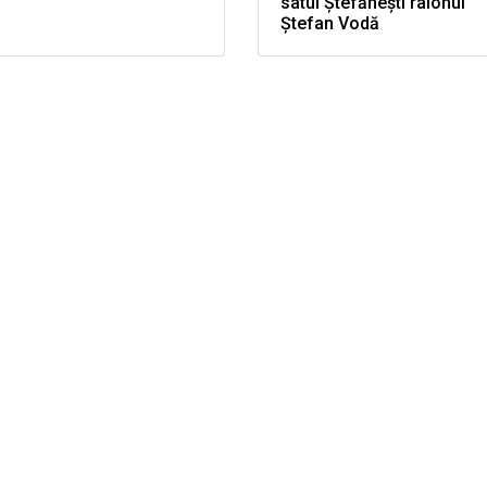
satul Ștefănești raionul
Ștefan Vodă