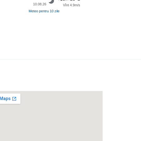
10.08.26
Vînt 4.9m/s
Meteo pentru 10 zile