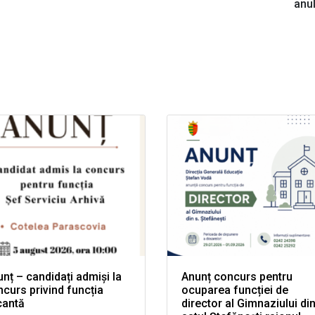
anu
nț – candidați admiși la
Anunț concurs pentru
curs privind funcția
ocuparea funcției de
cantă
director al Gimnaziului di