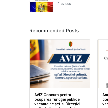
Previous
Recommended Posts
AVIZ Concurs pentru
Anu
ocuparea funcţiei publice
con
vacante de şef al Direcţiei
va