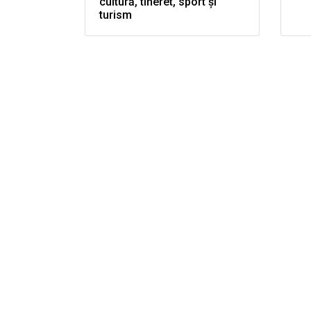
cultură, tineret, sport şi
turism