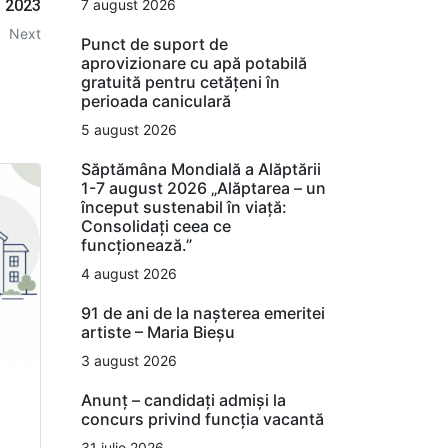
7 august 2026
l 2023
Next
Punct de suport de
aprovizionare cu apă potabilă
gratuită pentru cetățeni în
perioada caniculară
5 august 2026
Săptămâna Mondială a Alăptării
1-7 august 2026 „Alăptarea – un
început sustenabil în viață:
Consolidați ceea ce
funcționează.”
4 august 2026
91 de ani de la nașterea emeritei
artiste – Maria Bieșu
3 august 2026
Anunț – candidați admiși la
concurs privind funcția vacantă
n
31 iulie 2026