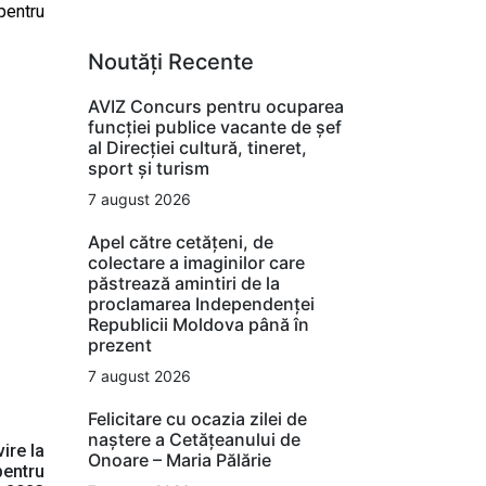
pentru
Noutăți Recente
AVIZ Concurs pentru ocuparea
funcţiei publice vacante de şef
al Direcţiei cultură, tineret,
sport şi turism
7 august 2026
Apel către cetățeni, de
colectare a imaginilor care
păstrează amintiri de la
proclamarea Independenței
Republicii Moldova până în
prezent
7 august 2026
Felicitare cu ocazia zilei de
naștere a Cetățeanului de
ire la
Onoare – Maria Pălărie
pentru