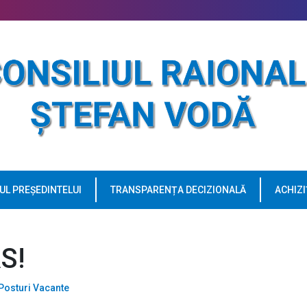
UL PREȘEDINTELUI
TRANSPARENȚA DECIZIONALĂ
ACHIZI
S!
Posturi Vacante