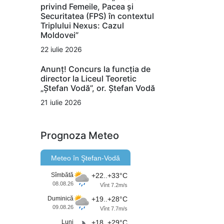
privind Femeile, Pacea și
Securitatea (FPS) în contextul
Triplului Nexus: Cazul
Moldovei”
22 iulie 2026
Anunț! Concurs la funcția de
director la Liceul Teoretic
„Ștefan Vodă”, or. Ștefan Vodă
21 iulie 2026
Prognoza Meteo
Meteo în Ştefan-Vodă
Sîmbătă
+22..+33°C
08.08.26
Vînt 7.2m/s
Duminică
+19..+28°C
09.08.26
Vînt 7.7m/s
Luni
+18..+29°C