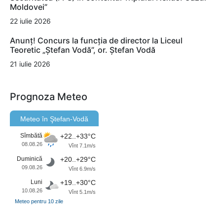
Moldovei”
22 iulie 2026
Anunț! Concurs la funcția de director la Liceul
Teoretic „Ștefan Vodă”, or. Ștefan Vodă
21 iulie 2026
Prognoza Meteo
Meteo în Ştefan-Vodă
Sîmbătă
+22..+33°C
08.08.26
Vînt 7.1m/s
Duminică
+20..+29°C
09.08.26
Vînt 6.9m/s
Luni
+19..+30°C
10.08.26
Vînt 5.1m/s
Meteo pentru 10 zile