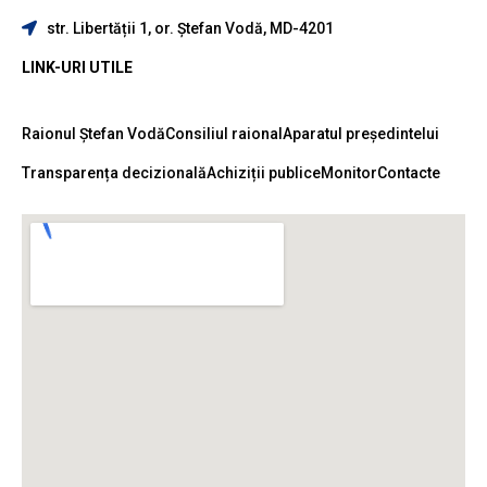
str. Libertății 1, or. Ștefan Vodă, MD-4201
LINK-URI UTILE
Raionul Ștefan Vodă
Consiliul raional
Aparatul președintelui
Transparența decizională
Achiziții publice
Monitor
Contacte