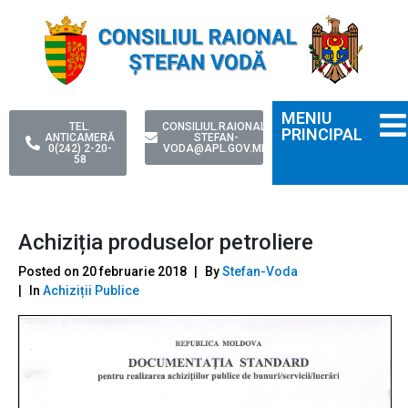
MENIU
TEL.
CONSILIUL.RAIONAL-
PRINCIPAL
ANTICAMERĂ
STEFAN-
0(242) 2-20-
VODA@APL.GOV.MD
58
Achiziția produselor petroliere
Posted on
20 februarie 2018
By
Stefan-Voda
In
Achiziții Publice