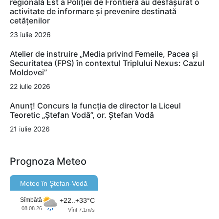
regională Est a Poliției de Frontieră au desfășurat o
activitate de informare și prevenire destinată
cetățenilor
23 iulie 2026
Atelier de instruire „Media privind Femeile, Pacea și
Securitatea (FPS) în contextul Triplului Nexus: Cazul
Moldovei”
22 iulie 2026
Anunț! Concurs la funcția de director la Liceul
Teoretic „Ștefan Vodă”, or. Ștefan Vodă
21 iulie 2026
Prognoza Meteo
Meteo în Ştefan-Vodă
Sîmbătă
+22..+33°C
08.08.26
Vînt 7.1m/s