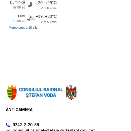
Duminică
+20..+29°C
09.08.26
Vînt 6.9m/s
Luni
+19..+30°C
10.08.26
Vînt 5.1m/s
Meteo pentru 10 zile
ANTICAMERA
0242-2-20-58
consiliul.raional-stefan-voda@apl.gov.md