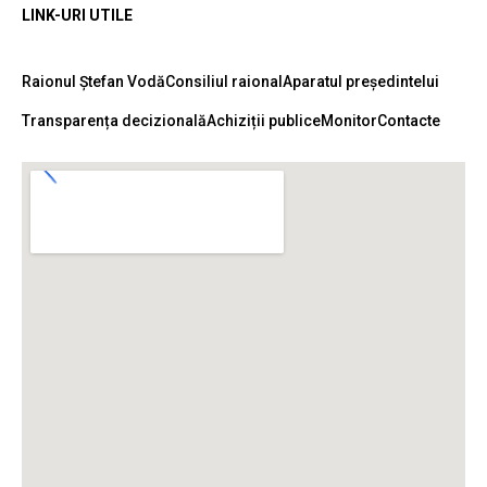
LINK-URI UTILE
Raionul Ștefan Vodă
Consiliul raional
Aparatul președintelui
Transparența decizională
Achiziții publice
Monitor
Contacte