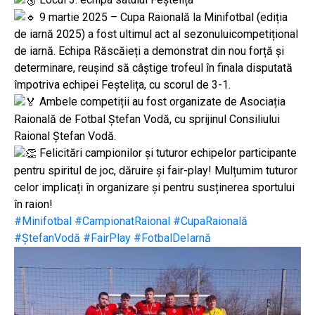
9 martie 2025 – Cupa Raională la Minifotbal (ediția
de iarnă 2025) a fost ultimul act al sezonuluicompetițional
de iarnă. Echipa Răscăieți a demonstrat din nou forță și
determinare, reușind să câștige trofeul în finala disputată
împotriva echipei Feștelița, cu scorul de 3-1.
Ambele competiții au fost organizate de Asociația
Raională de Fotbal Ștefan Vodă, cu sprijinul Consiliului
Raional Ștefan Vodă.
Felicitări campionilor și tuturor echipelor participante
pentru spiritul de joc, dăruire și fair-play! Mulțumim tuturor
celor implicați în organizare și pentru susținerea sportului
în raion!
#Minifotbal
#CampionatRaional
#CupaRaională
#ȘtefanVodă
#FairPlay
#FotbalDeIarnă