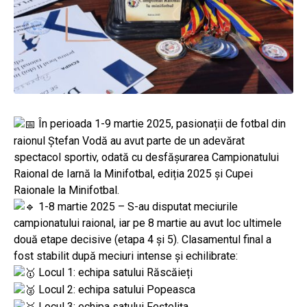
În perioada 1-9 martie 2025, pasionații de fotbal din
raionul Ștefan Vodă au avut parte de un adevărat
spectacol sportiv, odată cu desfășurarea Campionatului
Raional de Iarnă la Minifotbal, ediția 2025 și Cupei
Raionale la Minifotbal.
1-8 martie 2025 – S-au disputat meciurile
campionatului raional, iar pe 8 martie au avut loc ultimele
două etape decisive (etapa 4 și 5). Clasamentul final a
fost stabilit după meciuri intense și echilibrate:
Locul 1: echipa satului Răscăieți
Locul 2: echipa satului Popeasca
Locul 3: echipa satului Feștelița