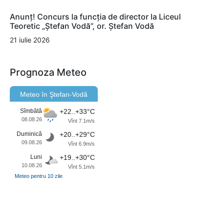
Anunț! Concurs la funcția de director la Liceul
Teoretic „Ștefan Vodă”, or. Ștefan Vodă
21 iulie 2026
Prognoza Meteo
Meteo în Ştefan-Vodă
Sîmbătă
+22..+33°C
08.08.26
Vînt 7.1m/s
Duminică
+20..+29°C
09.08.26
Vînt 6.9m/s
Luni
+19..+30°C
10.08.26
Vînt 5.1m/s
Meteo pentru 10 zile