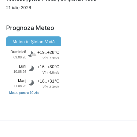
21 iulie 2026
Prognoza Meteo
Meteo în Ştefan-Vodă
Duminică
+19..+28°C
09.08.26
Vînt 7.3m/s
Luni
+16..+30°C
10.08.26
Vînt 4.6m/s
Marţi
+18..+31°C
11.08.26
Vînt 3.3m/s
Meteo pentru 10 zile