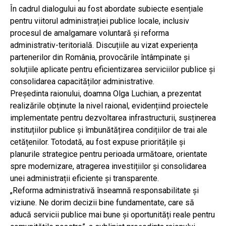
În cadrul dialogului au fost abordate subiecte esențiale
pentru viitorul administrației publice locale, inclusiv
procesul de amalgamare voluntară și reforma
administrativ-teritorială. Discuțiile au vizat experiența
partenerilor din România, provocările întâmpinate și
soluțiile aplicate pentru eficientizarea serviciilor publice și
consolidarea capacităților administrative.
Președinta raionului, doamna Olga Luchian, a prezentat
realizările obținute la nivel raional, evidențiind proiectele
implementate pentru dezvoltarea infrastructurii, susținerea
instituțiilor publice și îmbunătățirea condițiilor de trai ale
cetățenilor. Totodată, au fost expuse prioritățile și
planurile strategice pentru perioada următoare, orientate
spre modernizare, atragerea investițiilor și consolidarea
unei administrații eficiente și transparente.
„Reforma administrativă înseamnă responsabilitate și
viziune. Ne dorim decizii bine fundamentate, care să
aducă servicii publice mai bune și oportunități reale pentru