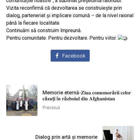
comunitățile noastre”, a subliniat președinta raionului.
Vizita reconfirmă că dezvoltarea se construiește prin
dialog, parteneriat și implicare comună – de la nivel raional
până la fiecare localitate.
Continuăm să construim împreună.
Pentru comunitate. Pentru dezvoltare. Pentru viitor.
Facebook
Memorie eternă-𝐙𝐢𝐮𝐚 𝐜𝐨𝐦𝐞𝐦𝐨𝐫ă𝐫𝐢𝐢 𝐜𝐞𝐥𝐨𝐫
𝐜ă𝐳𝐮ț𝐢 î𝐧 𝐫ă𝐳𝐛𝐨𝐢𝐮𝐥 𝐝𝐢𝐧 𝐀𝐟𝐠𝐡𝐚𝐧𝐢𝐬𝐭𝐚𝐧
Previous
Dialog prin artă și memorie