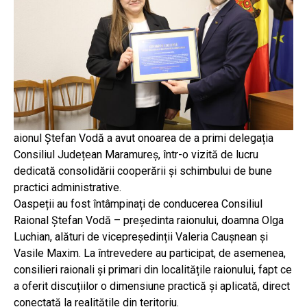
aionul Ștefan Vodă a avut onoarea de a primi delegația
Consiliul Județean Maramureș, într-o vizită de lucru
dedicată consolidării cooperării și schimbului de bune
practici administrative.
Oaspeții au fost întâmpinați de conducerea Consiliul
Raional Ștefan Vodă – președinta raionului, doamna Olga
Luchian, alături de vicepreședinții Valeria Caușnean și
Vasile Maxim. La întrevedere au participat, de asemenea,
consilieri raionali și primari din localitățile raionului, fapt ce
a oferit discuțiilor o dimensiune practică și aplicată, direct
conectată la realitățile din teritoriu.