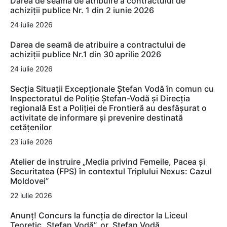
Darea de seamă de atribuire a contractului de
achiziții publice Nr. 1 din 2 iunie 2026
24 iulie 2026
Darea de seamă de atribuire a contractului de
achiziții publice Nr.1 din 30 aprilie 2026
24 iulie 2026
Secția Situații Excepționale Ștefan Vodă în comun cu
Inspectoratul de Poliție Ștefan-Vodă și Direcția
regională Est a Poliției de Frontieră au desfășurat o
activitate de informare și prevenire destinată
cetățenilor
23 iulie 2026
Atelier de instruire „Media privind Femeile, Pacea și
Securitatea (FPS) în contextul Triplului Nexus: Cazul
Moldovei”
22 iulie 2026
Anunț! Concurs la funcția de director la Liceul
Teoretic „Ștefan Vodă”, or. Ștefan Vodă