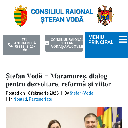
MENIU
TEL.
CONSILIUL.RAIONAL-
PRINCIPAL
ANTICAMERĂ
STEFAN-
0(242) 2-20-
VODA@APL.GOV.MD
58
Ș𝐭𝐞𝐟𝐚𝐧 𝐕𝐨𝐝ă – 𝐌𝐚𝐫𝐚𝐦𝐮𝐫𝐞ș: 𝐝𝐢𝐚𝐥𝐨𝐠
𝐩𝐞𝐧𝐭𝐫𝐮 𝐝𝐞𝐳𝐯𝐨𝐥𝐭𝐚𝐫𝐞, 𝐫𝐞𝐟𝐨𝐫𝐦ă ș𝐢 𝐯𝐢𝐢𝐭𝐨𝐫
Posted on
16 februarie 2026
By
Stefan-Voda
In
Noutăți
,
Parteneriate