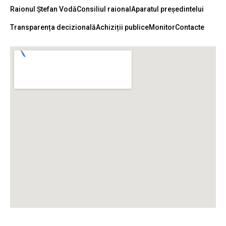
Raionul Ștefan Vodă
Consiliul raional
Aparatul președintelui
Transparența decizională
Achiziții publice
Monitor
Contacte