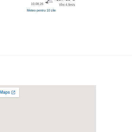
10.08.26
Vînt 4.9m/s
Meteo pentru 10 zile