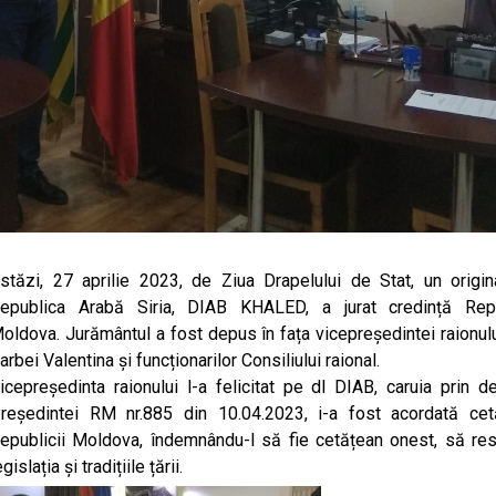
stăzi, 27 aprilie 2023, de Ziua Drapelului de Stat, un origin
epublica Arabă Siria, DIAB KHALED, a jurat credință Repu
oldova. Jurământul a fost depus în fața vicepreședintei raionulu
arbei Valentina și funcționarilor Consiliului raional.
icepreședinta raionului l-a felicitat pe dl DIAB, caruia prin de
reședintei RM nr.885 din 10.04.2023, i-a fost acordată cet
epublicii Moldova, îndemnându-l să fie cetățean onest, să re
egislația și tradițiile țării.