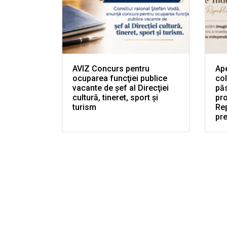
AVIZ Concurs pentru
Ape
ocuparea funcţiei publice
col
vacante de şef al Direcţiei
păs
cultură, tineret, sport şi
pr
turism
Rep
pr