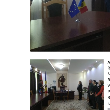
A
R
M
B
V
P
R
l