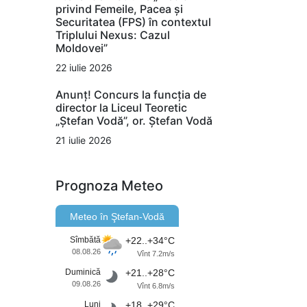
privind Femeile, Pacea și
Securitatea (FPS) în contextul
Triplului Nexus: Cazul
Moldovei”
22 iulie 2026
Anunț! Concurs la funcția de
director la Liceul Teoretic
„Ștefan Vodă”, or. Ștefan Vodă
21 iulie 2026
Prognoza Meteo
Meteo în Ştefan-Vodă
Sîmbătă
+22..+34°C
08.08.26
Vînt 7.2m/s
Duminică
+21..+28°C
09.08.26
Vînt 6.8m/s
Luni
+18..+29°C