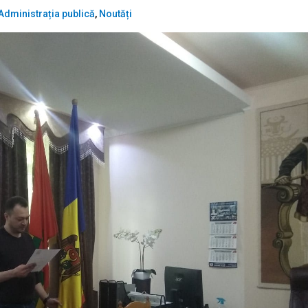
Administrația publică
,
Noutăți