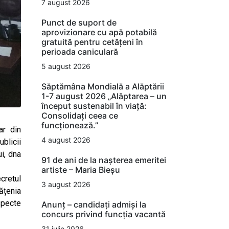
7 august 2026
Punct de suport de
aprovizionare cu apă potabilă
gratuită pentru cetățeni în
perioada caniculară
5 august 2026
Săptămâna Mondială a Alăptării
1-7 august 2026 „Alăptarea – un
început sustenabil în viață:
Consolidați ceea ce
funcționează.”
ar din
4 august 2026
blicii
i, dna
91 de ani de la nașterea emeritei
artiste – Maria Bieșu
cretul
3 august 2026
ățenia
specte
Anunț – candidați admiși la
concurs privind funcția vacantă
31 iulie 2026