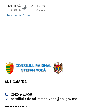
Duminică
+21..+29°C
09.08.26
Vînt 7m/s
Meteo pentru 10 zile
ANTICAMERA
0242-2-20-58
consiliul.raional-stefan-voda@apl.gov.md