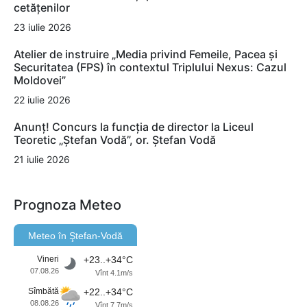
cetățenilor
23 iulie 2026
Atelier de instruire „Media privind Femeile, Pacea și
Securitatea (FPS) în contextul Triplului Nexus: Cazul
Moldovei”
22 iulie 2026
Anunț! Concurs la funcția de director la Liceul
Teoretic „Ștefan Vodă”, or. Ștefan Vodă
21 iulie 2026
Prognoza Meteo
Meteo în Ştefan-Vodă
Vineri
+23..+34°C
07.08.26
Vînt 4.1m/s
Sîmbătă
+22..+34°C
08.08.26
Vînt 7.7m/s