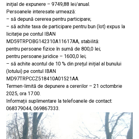
inițial de expunere – 9749,88 lei/anual.
Persoanele interesate urmează:
– să depună cererea pentru participare;
– să achite taxa de participare pentru bun (lot) expus la
licitație pe contul IBAN
MD59TRPDBG142310A11617AA, stabilită:
pentru persoane fizice în sumă de 800,0 lei;
pentru persoane juridice – 1600,0 lei;
– să achite acontul de 10 % din prețul inițial al bunului
(lotului) pe contul IBAN
MD97TRPCCZ518410A01521AA.
Termen-limită de depunere a cererilor – 21 octombrie
2025, ora 17.00.
Informații suplimentare la telefoanele de contact:
068379044, 069867333.