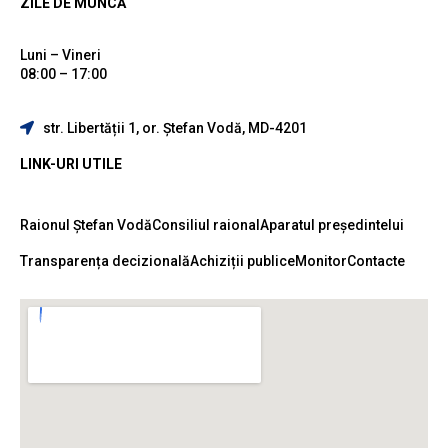
ZILE DE MUNCĂ
Luni – Vineri
08:00 – 17:00
str. Libertății 1, or. Ștefan Vodă, MD-4201
LINK-URI UTILE
Raionul Ștefan Vodă
Consiliul raional
Aparatul președintelui
Transparența decizională
Achiziții publice
Monitor
Contacte