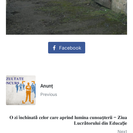
Facebook
Anunț
Previous
𝐎 𝐳𝐢 î𝐧𝐜𝐡𝐢𝐧𝐚𝐭ă 𝐜𝐞𝐥𝐨𝐫 𝐜𝐚𝐫𝐞 𝐚𝐩𝐫𝐢𝐧𝐝 𝐥𝐮𝐦𝐢𝐧𝐚 𝐜𝐮𝐧𝐨𝐚ș𝐭𝐞𝐫𝐢𝐢 – 𝐙𝐢𝐮𝐚
𝐋𝐮𝐜𝐫ă𝐭𝐨𝐫𝐮𝐥𝐮𝐢 𝐝𝐢𝐧 𝐄𝐝𝐮𝐜𝐚ț𝐢𝐞
Next