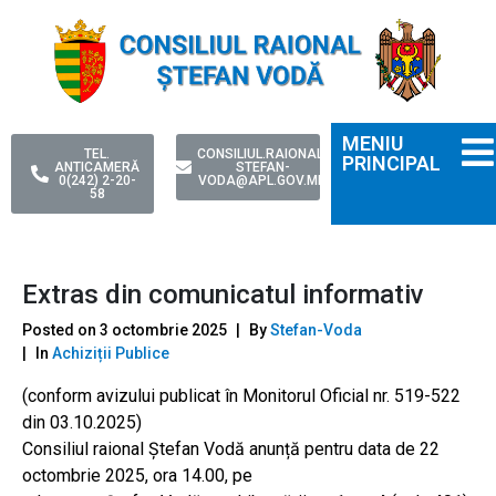
MENIU
TEL.
CONSILIUL.RAIONAL-
PRINCIPAL
ANTICAMERĂ
STEFAN-
0(242) 2-20-
VODA@APL.GOV.MD
58
Extras din comunicatul informativ
Posted on
3 octombrie 2025
By
Stefan-Voda
In
Achiziții Publice
(conform avizului publicat în Monitorul Oficial nr. 519-522
din 03.10.2025)
Consiliul raional Ștefan Vodă anunță pentru data de 22
octombrie 2025, ora 14.00, pe