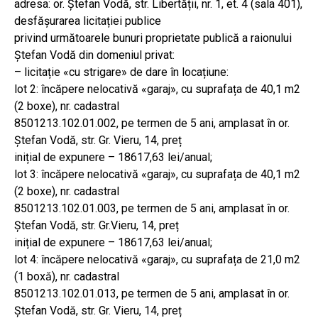
adresa: or. Ștefan Vodă, str. Libertății, nr. 1, et. 4 (sala 401),
desfășurarea licitației publice
privind următoarele bunuri proprietate publică a raionului
Ștefan Vodă din domeniul privat:
– licitație «сu strigare» de dare în locațiune:
lot 2: încăpere nelocativă «garaj», cu suprafața de 40,1 m2
(2 boxe), nr. cadastral
8501213.102.01.002, pe termen de 5 ani, amplasat în or.
Ștefan Vodă, str. Gr. Vieru, 14, preț
inițial de expunere – 18617,63 lei/anual;
lot 3: încăpere nelocativă «garaj», cu suprafața de 40,1 m2
(2 boxe), nr. cadastral
8501213.102.01.003, pe termen de 5 ani, amplasat în or.
Ștefan Vodă, str. Gr.Vieru, 14, preț
inițial de expunere – 18617,63 lei/anual;
lot 4: încăpere nelocativă «garaj», cu suprafața de 21,0 m2
(1 boxă), nr. cadastral
8501213.102.01.013, pe termen de 5 ani, amplasat în or.
Ștefan Vodă, str. Gr. Vieru, 14, preț