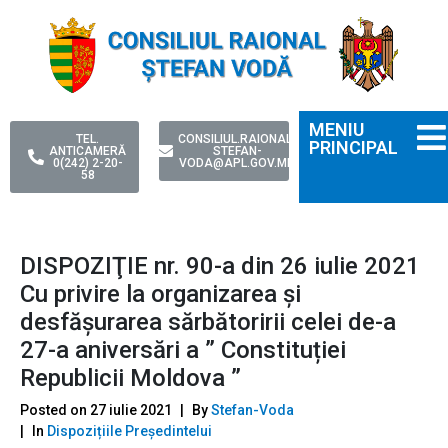
MENIU
TEL.
CONSILIUL.RAIONAL-
PRINCIPAL
ANTICAMERĂ
STEFAN-
0(242) 2-20-
VODA@APL.GOV.MD
58
DISPOZIŢIE nr. 90-a din 26 iulie 2021
Сu privire la organizarea şi
desfășurarea sărbătoririi celei de-a
27-a aniversări a ” Constituției
Republicii Moldova ”
Posted on
27 iulie 2021
By
Stefan-Voda
In
Dispozițiile Președintelui