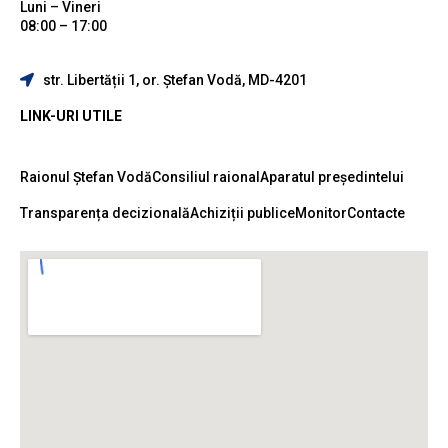
Luni – Vineri
08:00 – 17:00
str. Libertății 1, or. Ștefan Vodă, MD-4201
LINK-URI UTILE
Raionul Ștefan Vodă
Consiliul raional
Aparatul președintelui
Transparența decizională
Achiziții publice
Monitor
Contacte