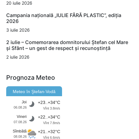
20 iulie 2026
Campania națională „IULIE FĂRĂ PLASTIC”, ediția
2026
3 iulie 2026
2 iulie – Comemorarea domnitorului Ștefan cel Mare
și Sfânt – un gest de respect și recunoștință
2 iulie 2026
Prognoza Meteo
Meteo în Ştefan-Vodă
Joi
+23..+34°C
06.08.26
Vînt 3.8m/s
Vineri
+22..+34°C
07.08.26
Vînt 7.8m/s
Sîmbătă
+21..+32°C
08.08.26
Vînt 6.6m/s