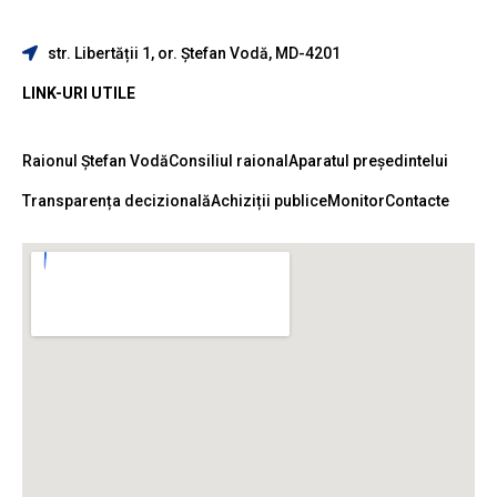
str. Libertății 1, or. Ștefan Vodă, MD-4201
LINK-URI UTILE
Raionul Ștefan Vodă
Consiliul raional
Aparatul președintelui
Transparența decizională
Achiziții publice
Monitor
Contacte