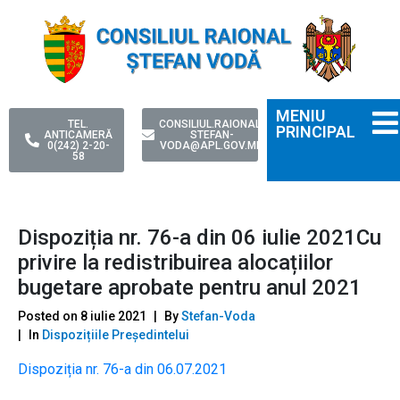
MENIU
TEL.
CONSILIUL.RAIONAL-
PRINCIPAL
ANTICAMERĂ
STEFAN-
0(242) 2-20-
VODA@APL.GOV.MD
58
Dispoziția nr. 76-a din 06 iulie 2021Cu
privire la redistribuirea alocațiilor
bugetare aprobate pentru anul 2021
Posted on
8 iulie 2021
By
Stefan-Voda
In
Dispozițiile Președintelui
Dispoziția nr. 76-a din 06.07.2021