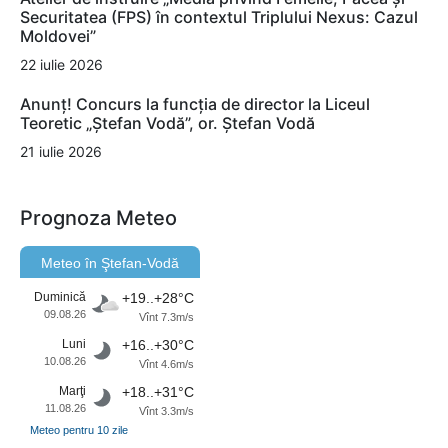
Securitatea (FPS) în contextul Triplului Nexus: Cazul
Moldovei”
22 iulie 2026
Anunț! Concurs la funcția de director la Liceul
Teoretic „Ștefan Vodă”, or. Ștefan Vodă
21 iulie 2026
Prognoza Meteo
Meteo în Ştefan-Vodă
Duminică
+19..+28°C
09.08.26
Vînt 7.3m/s
Luni
+16..+30°C
10.08.26
Vînt 4.6m/s
Marţi
+18..+31°C
11.08.26
Vînt 3.3m/s
Meteo pentru 10 zile