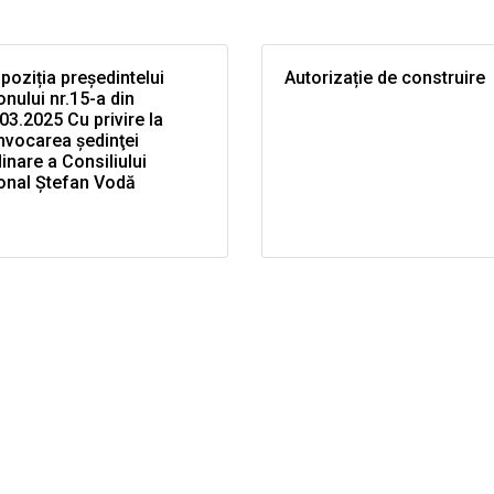
poziția președintelui
Autorizație de construire
onului nr.15-a din
03.2025 Cu privire la
nvocarea şedinţei
inare a Consiliului
onal Ştefan Vodă