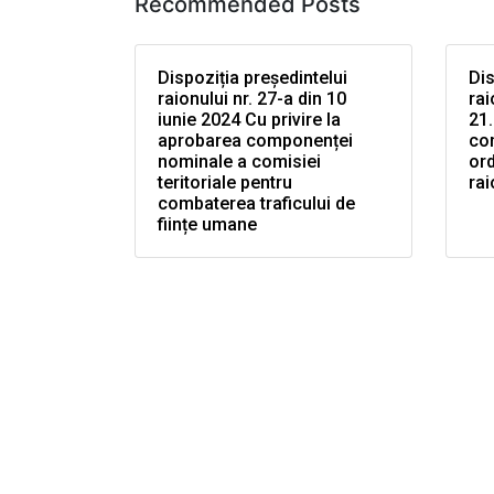
Recommended Posts
Dispoziția președintelui
Dis
raionului nr. 27-a din 10
rai
iunie 2024 Cu privire la
21.
aprobarea componenței
co
nominale a comisiei
ord
teritoriale pentru
rai
combaterea traficului de
ființe umane