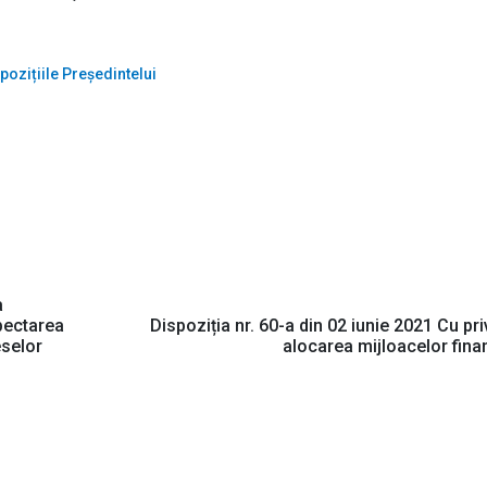
pozițiile Președintelui
a
pectarea
Dispoziția nr. 60-a din 02 iunie 2021 Cu priv
eselor
alocarea mijloacelor fina