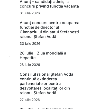
Anunț – candidați admiși la
concurs privind funcția vacantă
31 iulie 2026
Anunț concurs pentru ocuparea
funcției de director al
Gimnaziului din satul Ștefănești
raionul Ștefan Vodă
30 iulie 2026
28 Iulie – Ziua mondială a
Hepatitei
28 iulie 2026
Consiliul raional Ștefan Vodă
continuă extinderea
parteneriatelor pentru
dezvoltarea localităților din
raionul Ștefan Vodă
27 iulie 2026