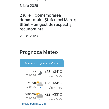
3 iulie 2026
2 iulie – Comemorarea
domnitorului Ștefan cel Mare și
Sfânt – un gest de respect și
recunoștință
2 iulie 2026
Prognoza Meteo
Meteo în Ştefan-Vodă
Joi
+23..+34°C
06.08.26
Vînt 3.5m/s
Vineri
+23..+34°C
07.08.26
Vînt 4.7m/s
Sîmbătă
+22..+33°C
08.08.26
Vînt 7.5m/s
Meteo pentru 10 zile