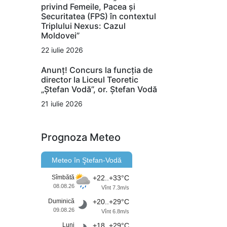
privind Femeile, Pacea și
Securitatea (FPS) în contextul
Triplului Nexus: Cazul
Moldovei”
22 iulie 2026
Anunț! Concurs la funcția de
director la Liceul Teoretic
„Ștefan Vodă”, or. Ștefan Vodă
21 iulie 2026
Prognoza Meteo
Meteo în Ştefan-Vodă
Sîmbătă
+22..+33°C
08.08.26
Vînt 7.3m/s
Duminică
+20..+29°C
09.08.26
Vînt 6.8m/s
Luni
+18..+29°C