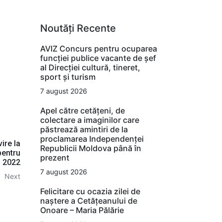
Noutăți Recente
AVIZ Concurs pentru ocuparea
funcţiei publice vacante de şef
al Direcţiei cultură, tineret,
sport şi turism
7 august 2026
Apel către cetățeni, de
colectare a imaginilor care
păstrează amintiri de la
proclamarea Independenței
vire la
Republicii Moldova până în
pentru
prezent
l 2022
7 august 2026
Next
Felicitare cu ocazia zilei de
naștere a Cetățeanului de
Onoare – Maria Pălărie