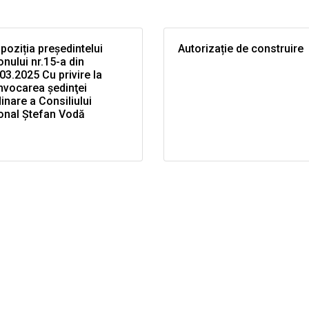
poziția președintelui
Autorizație de construire
onului nr.15-a din
03.2025 Cu privire la
nvocarea şedinţei
inare a Consiliului
onal Ştefan Vodă