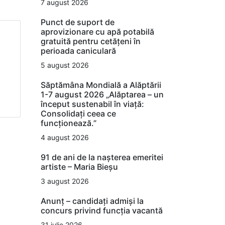
7 august 2026
Punct de suport de
aprovizionare cu apă potabilă
gratuită pentru cetățeni în
perioada caniculară
5 august 2026
Săptămâna Mondială a Alăptării
1-7 august 2026 „Alăptarea – un
început sustenabil în viață:
Consolidați ceea ce
funcționează.”
4 august 2026
91 de ani de la nașterea emeritei
artiste – Maria Bieșu
3 august 2026
Anunț – candidați admiși la
concurs privind funcția vacantă
31 iulie 2026