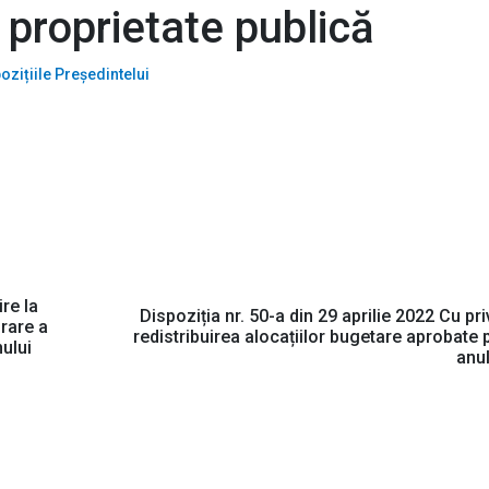
 proprietate publică
ozițiile Președintelui
ire la
Dispoziția nr. 50-a din 29 aprilie 2022 Cu pri
orare a
redistribuirea alocațiilor bugetare aprobate 
nului
anu