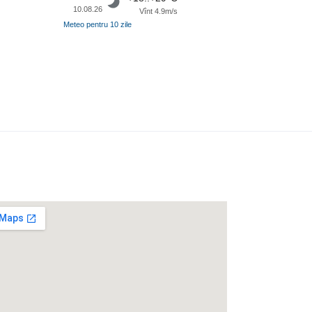
10.08.26
Vînt 4.9m/s
Meteo pentru 10 zile