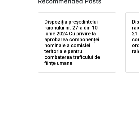
Recommended Posts
Dispoziția președintelui
Dis
raionului nr. 27-a din 10
rai
iunie 2024 Cu privire la
21.
aprobarea componenței
co
nominale a comisiei
ord
teritoriale pentru
rai
combaterea traficului de
ființe umane