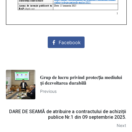
Facebook
𝐆𝐫𝐮𝐩 𝐝𝐞 𝐥𝐮𝐜𝐫𝐮 𝐩𝐫𝐢𝐯𝐢𝐧𝐝 𝐩𝐫𝐨𝐭𝐞𝐜ț𝐢𝐚 𝐦𝐞𝐝𝐢𝐮𝐥𝐮𝐢
ș𝐢 𝐝𝐞𝐳𝐯𝐨𝐥𝐭𝐚𝐫𝐞𝐚 𝐝𝐮𝐫𝐚𝐛𝐢𝐥ă
Previous
DARE DE SEAMĂ de atribuire a contractului de achiziții
publice Nr.1 din 09 septembrie 2025.
Next