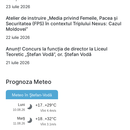
23 iulie 2026
Atelier de instruire „Media privind Femeile, Pacea și
Securitatea (FPS) în contextul Triplului Nexus: Cazul
Moldovei”
22 iulie 2026
Anunț! Concurs la funcția de director la Liceul
Teoretic „Ștefan Vodă”, or. Ștefan Vodă
21 iulie 2026
Prognoza Meteo
Meteo în Ştefan-Vodă
Luni
+17..+29°C
10.08.26
Vînt 4.4m/s
Marţi
+18..+32°C
11.08.26
Vînt 3.1m/s