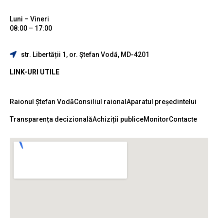
Luni – Vineri
08:00 – 17:00
str. Libertății 1, or. Ștefan Vodă, MD-4201
LINK-URI UTILE
Raionul Ștefan Vodă
Consiliul raional
Aparatul președintelui
Transparența decizională
Achiziții publice
Monitor
Contacte