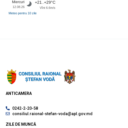
Miercuri
+21..+29°C
12.08.26
Vînt 6.6m/s
Meteo pentru 10 zile
ANTICAMERA
0242-2-20-58
consiliul.raional-stefan-voda@apl.gov.md
ZILE DE MUNCĂ