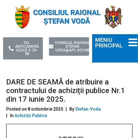
MENIU
TEL.
CONSILIUL.RAIONAL-
PRINCIPAL
ANTICAMERĂ
STEFAN-
0(242) 2-20-
VODA@APL.GOV.MD
58
DARE DE SEAMĂ de atribuire a
contractului de achiziții publice Nr.1
din 17 iunie 2025.
Posted on
8 octombrie 2025
By
Stefan-Voda
In
Achiziții Publice